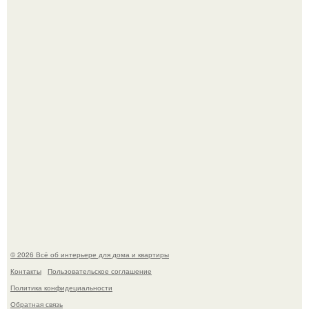
Двухкомнатная квартира в стиле сканди кинфолк и
мебелью 50-х годов в высотке на котельнической.
Опишите интерьер кухни в 2-3 словах.
© 2026 Всё об интерьере для дома и квартиры
Контакты
Пользовательское соглашение
Политика конфидециальности
Обратная связь