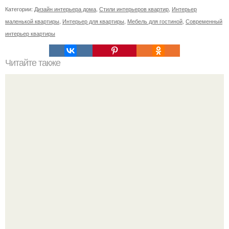
Категории:
Дизайн интерьера дома
,
Стили интерьеров квартир
,
Интерьер
маленькой квартиры
,
Интерьер для квартиры
,
Мебель для гостиной
,
Современный
интерьер квартиры
Читайте также
Разделка теста для красивой выпечки?