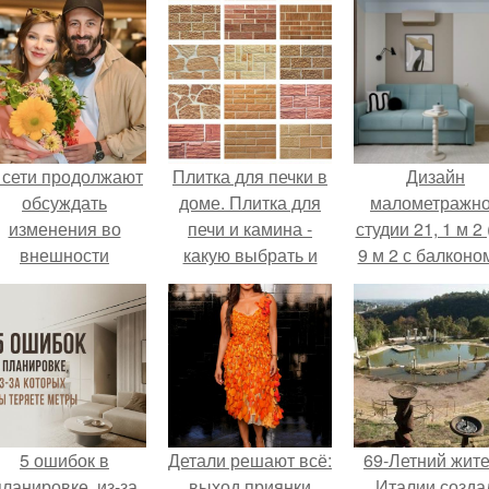
 сети продолжают
Плитка для печки в
Дизайн
обсуждать
доме. Плитка для
малометражн
изменения во
печи и камина -
студии 21, 1 м 2 
внешности
какую выбрать и
9 м 2 с балконом
актрисы.
какой лучше
Краснодаре.
обложить печь в
доме.
5 ошибок в
Детали решают всё:
69-Летний жит
планировке, из-за
выход приянки
Италии созда