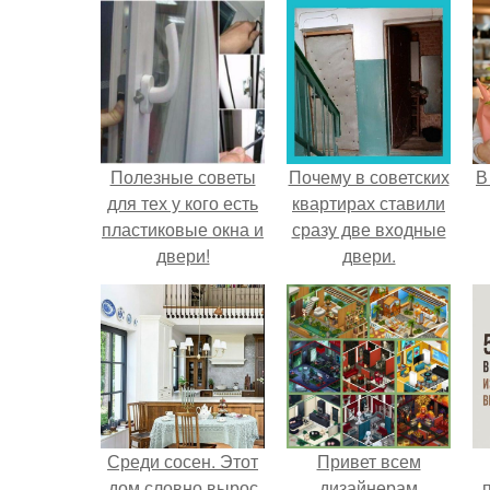
Полезные советы
Почему в советских
В
для тех у кого есть
квартирах ставили
пластиковые окна и
сразу две входные
двери!
двери.
Среди сосен. Этот
Привет всем
дом словно вырос
дизайнерам