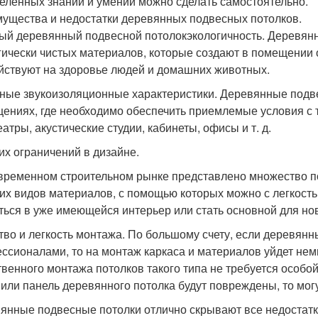
еленных знаний и умений можно сделать самостоятельно.
ущества и недостатки деревянных подвесных потолков.
ый деревянный подвесной потолокэкологичность. Деревянн
гически чистых материалов, которые создают в помещении 
йствуют на здоровье людей и домашних животных.
ные звукоизоляционные характеристики. Деревянные подве
ениях, где необходимо обеспечить приемлемые условия с 
атры, акустические студии, кабинеты, офисы и т. д.
их ограничений в дизайне.
временном строительном рынке представлено множество по
гих видов материалов, с помощью которых можно с легкост
ться в уже имеющейся интерьер или стать основной для нов
тво и легкость монтажа. По большому счету, если деревян
ссионалами, то на монтаж каркаса и материалов уйдет немн
твенного монтажа потолков такого типа не требуется особой
 или панель деревянного потолка будут повреждены, то мог
янные подвесные потолки отлично скрывают все недостатк