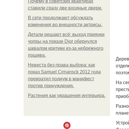
Почему в советских квартирах
ставили сразу две входные двери.
В сети продолжают обсуждать
изменения во внешности актрисы.
Детали решают всё: выход приянки
чопры на показе Dior обернулся
шквалом критики из-за небрежного
пошива.
Дерев
отдел
Невеста без права выбора: как
поэто
показ Samuel Cirnansck 2012 года
превратил подиум в манифест
На се
против принуждения.
прест
приоб
Растения как украшения интерьера.
Разно
плане
Устро