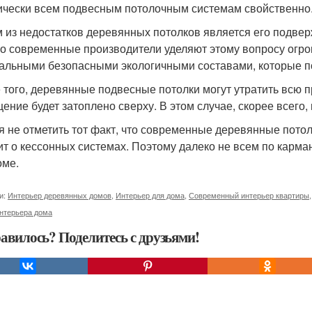
ически всем подвесным потолочным системам свойственно
 из недостатков деревянных потолков является его подвер
о современные производители уделяют этому вопросу огр
альными безопасными экологичными составами, которые по
 того, деревянные подвесные потолки могут утратить всю п
ение будет затоплено сверху. В этом случае, скорее всего,
я не отметить тот факт, что современные деревянные потолк
ит о кессонных системах. Поэтому далеко не всем по карман
оме.
и:
Интерьер деревянных домов
,
Интерьер для дома
,
Современный интерьер квартиры
интерьера дома
авилось? Поделитесь с друзьями!