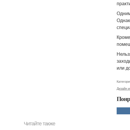
практ
Одним
Однак
специ
Кроме
помещ
Нельз
заход
или д
Категори
Дизайн 
Понр
Читайте также