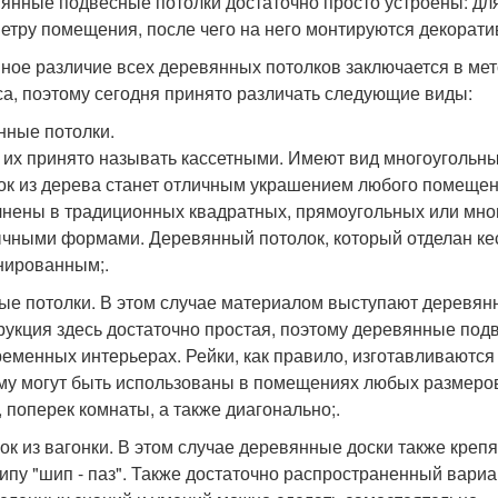
янные подвесные потолки достаточно просто устроены: для
етру помещения, после чего на него монтируются декорати
ное различие всех деревянных потолков заключается в мет
са, поэтому сегодня принято различать следующие виды:
нные потолки.
 их принято называть кассетными. Имеют вид многоугольны
ок из дерева станет отличным украшением любого помещени
нены в традиционных квадратных, прямоугольных или мног
чными формами. Деревянный потолок, который отделан ке
нированным;.
ые потолки. В этом случае материалом выступают деревянны
рукция здесь достаточно простая, поэтому деревянные под
ременных интерьерах. Рейки, как правило, изготавливаются
му могут быть использованы в помещениях любых размеров
, поперек комнаты, а также диагонально;.
ок из вагонки. В этом случае деревянные доски также крепя
ипу "шип - паз". Также достаточно распространенный вариант