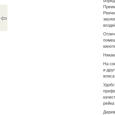
опред
Преим
Реечн
⇦
эколо
возде
Отлич
помещ
киноте
Никак
На со
и дру
вписа
Удобс
профе
качес
рейка
Дерев