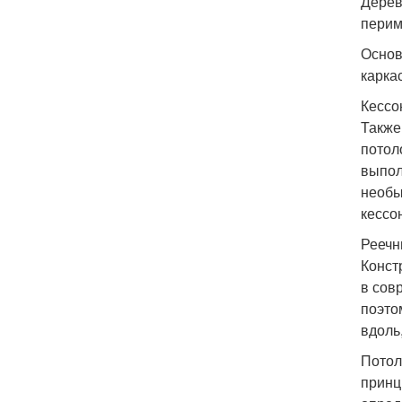
Дерев
перим
Основ
карка
Кессо
Также
потол
выпол
необы
кессо
Реечн
Конст
в сов
поэто
вдоль
Потол
принц