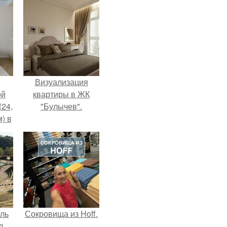
Визуализация
ой
квартиры в ЖК
(24,
"Булычев".
) в
ель
Сокровища из Hoff.
л