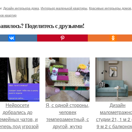
и:
Дизайн интерьера дома
,
Интерьер маленькой квартиры
,
Красивые интерьеры домов
ов квартир
авилось? Поделитесь с друзьями!
Нейросети
Я, с одной стороны,
Дизайн
добрались до
человек
малометражн
емейных чатов, и
темпераментный, с
студии 21, 1 м 2 
еперь под угрозой
другой, жутко
9 м 2 с балконом