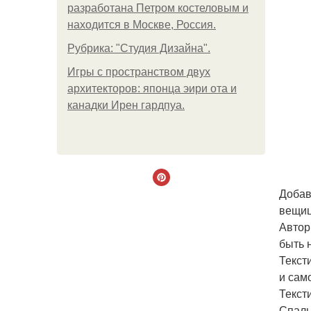
разработана Петром костеловым и
находится в Москве, Россия.
Рубрика: "Студия Дизайна".
Игры с пространством двух
архитекторов: японца эири ота и
канадки Ирен гардпуа.
Добав
вещиц
Автор
быть 
Текст
и сам
Текст
Спаль