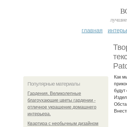
В
лучшие 
главная
интерь
Тво
тек
Pat
Как м
прико
Популярные материалы
будут
Гардения. Великолепные
Издел
благоухающие цветы гардении -
Обста
отличное украшение домашнего
Внест
интерьера.
Квартира с необычным дизайном