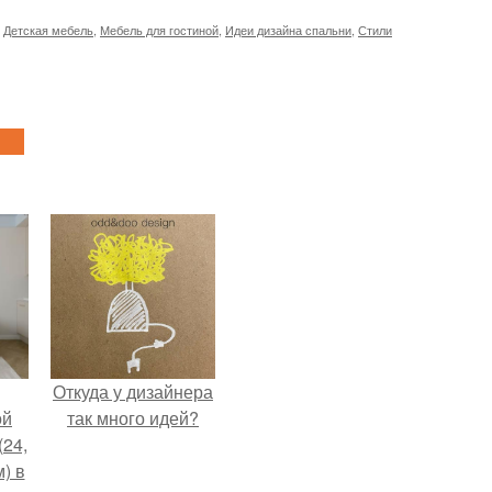
,
Детская мебель
,
Мебель для гостиной
,
Идеи дизайна спальни
,
Стили
Откуда у дизайнера
ой
так много идей?
(24,
) в