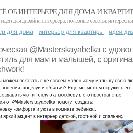
СЁ ОБ ИНТЕРЬЕРЕ ДЛЯ ДОМА И КВАРТИ
идеи для дизайна интерьера, полезные советы, интересны
ер для дома
интерьер для квартиры
идеи ди
рческая @Masterskayabelka с удовол
стиль для мам и малышей, с оригин
chwork!
ы можем показать еще совсем маленькому малышу свою люб
сновения, поцелуи и объятия? Еще мы можем окружить его
 создавать уют и теплую атмосферу в его пространстве!
ия от @Masterskayabelka помогут создать:
новку комфорта и уюта в комнате ребенка;.
и яркий акцент в интерьер детской, гостиной и спальни;.