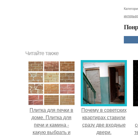
Категори
интерьер
Понр
Читайте также
Плитка для печки в
Почему в советских
доме. Плитка для
квартирах ставили
печи и камина -
сразу две входные
с
какую выбрать и
двери.
т