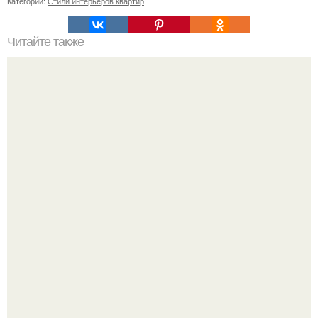
Категории:
Стили интерьеров квартир
Читайте также
Что посетить в Дубае?
Выходные в Тобольске провели.