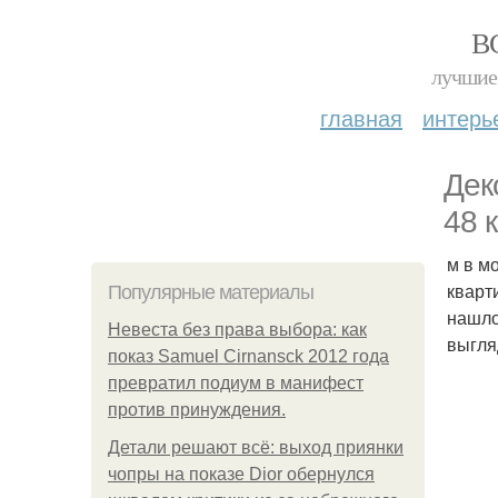
В
лучшие 
главная
интерь
Дек
48 к
м в м
кварт
Популярные материалы
нашло
Невеста без права выбора: как
выгля
показ Samuel Cirnansck 2012 года
превратил подиум в манифест
против принуждения.
Детали решают всё: выход приянки
чопры на показе Dior обернулся