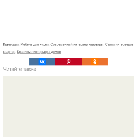
Категории:
Мебель для кухни
,
Современный интерьер квартиры
,
Стили интерьеров
квартир
,
Красивые интерьеры домов
Читайте также
Длиннорукий. Как-то раз (дело было под вечер) родители
мои пошли в гости к знакомым.