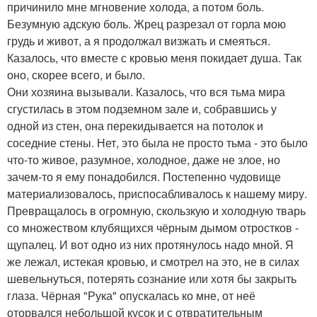
причинило мне мгновение холода, а потом боль.
Безумную адскую боль. Жрец разрезал от горла мою
грудь и живот, а я продолжал визжать и смеяться.
Казалось, что вместе с кровью меня покидает душа. Так
оно, скорее всего, и было.
Они хозяина вызывали. Казалось, что вся тьма мира
сгустилась в этом подземном зале и, собравшись у
одной из стен, она перекидывается на потолок и
соседние стены. Нет, это была не просто тьма - это было
что-то живое, разумное, холодное, даже не злое, но
зачем-то я ему понадобился. Постепенно чудовище
материализовалось, приспосабливалось к нашему миру.
Превращалось в огромную, скользкую и холодную тварь
со множеством клубящихся чёрным дымом отростков -
щупалец. И вот одно из них протянулось надо мной. Я
же лежал, истекая кровью, и смотрел на это, не в силах
шевельнуться, потерять сознание или хотя бы закрыть
глаза. Чёрная "Рука" опускалась ко мне, от неё
оторвался небольшой кусок и с отвратительным