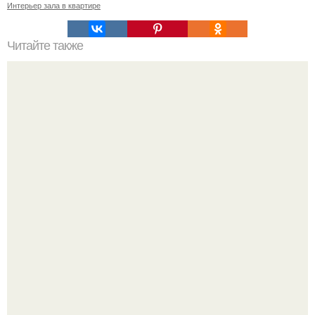
Интерьер зала в квартире
Читайте также
Замок шантийи. О замке.
Привет всем дизайнерам интерьеров и не только!