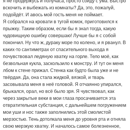
я не продержусь и получаса, просто сойду с ума. Быстро
вскочить и выбежать из комнаты? Да, это, пожалуй,
подойдёт. И авось мой гость меня не поймает.
Я собрался на кровати в тугой комок, приготовился к
прыжку. Таким образом, если бы я знал тогда, какую
чудовищную ошибку совершаю! Лучше бы я с собой
покончил. Ну что ж, дураку море по колено, и я рванул. В
каких-то сантиметрах от спасительного выхода я
почувствовал ледяную хватку на горле. Тело моё, как
безвольная кукла, заскользило к монстру. И тут он меня
лбом к стене прижал. Стенка как будто была уже и не
твёрдая. Да, она стала жидкой, вязкой, и тварь
засовывала меня в неё головой. Я отчаянно упирался,
брыкался, орал, но всё было зря. Я чувствовал, как
через закрытые веки в мои глаза просачивается эта
отвратительная субстанция, с дальнейшем погружением
мои уши и нос также заполнились этой смолистой
мерзостью. Тень дотолкала меня до уровня рта и отняла
свою мерзкую хватку. И началось самое болезненное,