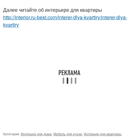
Далее читайте об интерьере для квартиры
http://interior.ru-best.com/interer-dlya-kvartiry/interer-dlya-
kvartiry
Категории:
Интерьер для дома
,
Мебель для кухни
,
Интерьер для квартиры
,