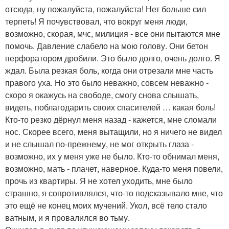
отсюда, ну пожалуйста, пожалуйста! Нет больше сил
терпеть! Я почувствовал, что вокруг меня люди,
возможно, скорая, мчс, милиция - все они пытаются мне
помочь. Давление слабело на мою голову. Они бетон
перфоратором дробили. Это было долго, очень долго. Я
ждал. Была резкая боль, когда они отрезали мне часть
правого уха. Но это было неважно, совсем неважно -
скоро я окажусь на свободе, смогу снова слышать,
видеть, поблагодарить своих спасителей … какая боль!
Кто-то резко дёрнул меня назад - кажется, мне сломали
нос. Скорее всего, меня вытащили, но я ничего не видел
и не слышал по-прежнему, не мог открыть глаза -
возможно, их у меня уже не было. Кто-то обнимал меня,
возможно, мать - плачет, наверное. Куда-то меня повели,
прочь из квартиры. Я не хотел уходить, мне было
страшно, я сопротивлялся, что-то подсказывало мне, что
это ещё не конец моих мучений. Укол, всё тело стало
ватным, и я провалился во тьму.