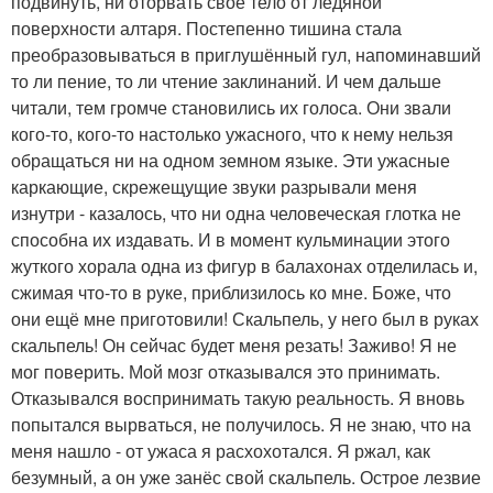
подвинуть, ни оторвать своё тело от ледяной
поверхности алтаря. Постепенно тишина стала
преобразовываться в приглушённый гул, напоминавший
то ли пение, то ли чтение заклинаний. И чем дальше
читали, тем громче становились их голоса. Они звали
кого-то, кого-то настолько ужасного, что к нему нельзя
обращаться ни на одном земном языке. Эти ужасные
каркающие, скрежещущие звуки разрывали меня
изнутри - казалось, что ни одна человеческая глотка не
способна их издавать. И в момент кульминации этого
жуткого хорала одна из фигур в балахонах отделилась и,
сжимая что-то в руке, приблизилось ко мне. Боже, что
они ещё мне приготовили! Скальпель, у него был в руках
скальпель! Он сейчас будет меня резать! Заживо! Я не
мог поверить. Мой мозг отказывался это принимать.
Отказывался воспринимать такую реальность. Я вновь
попытался вырваться, не получилось. Я не знаю, что на
меня нашло - от ужаса я расхохотался. Я ржал, как
безумный, а он уже занёс свой скальпель. Острое лезвие