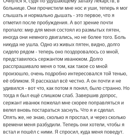
Очнулся я, судя по удушающему запаху лекарств, в
больнице. Они прочистили мне нос и уши, теперь я мог
слышать и нормально дышать - это первое, что я
отметил после пробуждения. А вот зрение почти
пропало: мир для меня состоял из размытых пятен,
иногда они немного двигались, но не более того. Боль
никуда не ушла. Одно из живых пятен, видно, долго
сидело рядом - теперь оно поздоровалось со мной,
представилось сержантом иванюком. Долго
расспрашивало меня о том, как такое со мной
произошло, очень подробно интересовался той тенью,
её обликом. Я рассказал всё честно. А он почти и не
удивился - вот что, как потом я понял, было странно. Но
тогда я был ещё слишком слаб. Завершив допрос,
сержант иванюк пожелал мне скорее поправляться и
велел вновь постараться заснуть. Что я и сделал.
Опять же, не знаю, сколько я проспал, и через сколько
времени меня разбудили. Теперь они хотели, чтобы я
встал и пошёл с ними. Я спросил, куда меня поведут.