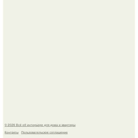
Это жилой комплекс в Париже, в пригороде нуази - ле -
гран.
Опишите интерьер кухни в 2-3 словах.
© 2026 Всё об интерьере для дома и квартиры
Контакты
Пользовательское соглашение