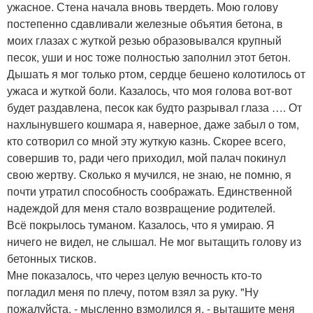
ужасное. Стена начала вновь твердеть. Мою голову
постепенно сдавливали железные объятия бетона, в
моих глазах с жуткой резью образовывался крупный
песок, уши и нос тоже полностью заполнил этот бетон.
Дышать я мог только ртом, сердце бешено колотилось от
ужаса и жуткой боли. Казалось, что моя голова вот-вот
будет раздавлена, песок как будто разрывал глаза …. От
нахлынувшего кошмара я, наверное, даже забыл о том,
кто сотворил со мной эту жуткую казнь. Скорее всего,
совершив то, ради чего приходил, мой палач покинул
свою жертву. Сколько я мучился, не знаю, не помню, я
почти утратил способность соображать. Единственной
надеждой для меня стало возвращение родителей.
Всё покрылось туманом. Казалось, что я умираю. Я
ничего не видел, не слышал. Не мог вытащить голову из
бетонных тисков.
Мне показалось, что через целую вечность кто-то
погладил меня по плечу, потом взял за руку. "Ну
пожалуйста, - мысленно взмолился я, - вытащите меня