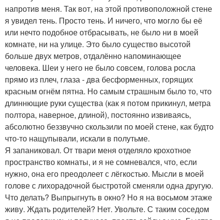
напротив меня. Так вот, на этой противоположной стене
я увидел тень. Просто тень. И ничего, что могло бы её
или нечто подобное отбрасывать, не было ни в моей
комнате, ни на улице. Это было существо высотой
больше двух метров, отдалённо напоминающее
человека. Шеи у него не было совсем, голова росла
прямо из плеч, глаза - два бесформенных, горящих
красным огнём пятна. Но самым страшным было то, что
длиннющие руки существа (как я потом прикинул, метра
полтора, наверное, длиной), постоянно извиваясь,
абсолютно беззвучно скользили по моей стене, как будто
что-то нащупывали, искали в полутьме.
Я запаниковал. От твари меня отделяло крохотное
пространство комнаты, и я не сомневался, что, если
нужно, она его преодолеет с лёгкостью. Мысли в моей
голове с лихорадочной быстротой сменяли одна другую.
Что делать? Выпрыгнуть в окно? Но я на восьмом этаже
живу. Ждать родителей? Нет. Увольте. С таким соседом