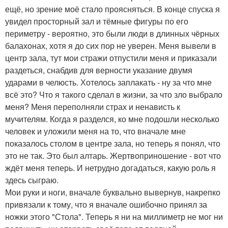
ещё, но зрение моё стало проясняться. В конце спуска я
увидел просторный зал и тёмные фигуры по его
периметру - вероятно, это были люди в длинных чёрных
балахонах, хотя я до сих пор не уверен. Меня вывели в
центр зала, тут мои стражи отпустили меня и приказали
раздеться, снабдив для верности указание двумя
ударами в челюсть. Хотелось заплакать - ну за что мне
всё это? Что я такого сделал в жизни, за что зло выбрало
меня? Меня переполняли страх и ненависть к
мучителям. Когда я разделся, ко мне подошли несколько
человек и уложили меня на то, что вначале мне
показалось столом в центре зала, но теперь я понял, что
это не так. Это был алтарь. Жертвоприношение - вот что
ждёт меня теперь. И нетрудно догадаться, какую роль я
здесь сыграю.
Мои руки и ноги, вначале буквально вывернув, накрепко
привязали к тому, что я вначале ошибочно принял за
ножки этого "Стола". Теперь я ни на миллиметр не мог ни