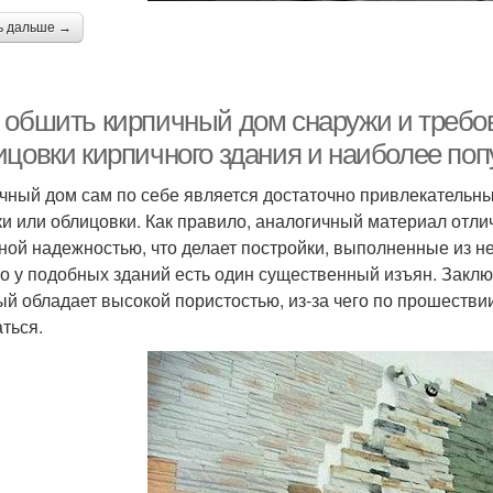
ь дальше →
 обшить кирпичный дом снаружи и требов
ицовки кирпичного здания и наиболее по
чный дом сам по себе является достаточно привлекательн
ки или облицовки. Как правило, аналогичный материал отл
ной надежностью, что делает постройки, выполненные из н
о у подобных зданий есть один существенный изъян. Заключ
ый обладает высокой пористостью, из-за чего по прошестви
аться.