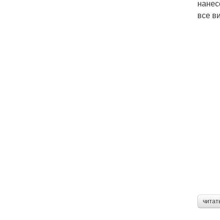
нанес
все в
читат