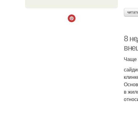
читат
8 н
вне
Чаще 
сайди
клинк
Основ
в жил
относ