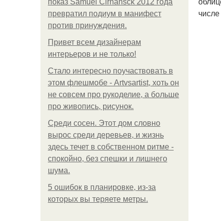
облиц
показ Samuel Cirnansck 2012 года
числе
превратил подиум в манифест
против принуждения.
Привет всем дизайнерам
интерьеров и не только!
Стало интересно поучаствовать в
этом флешмобе - Artvsartist, хоть он
не совсем про рукоделие, а больше
про живопись, рисунок.
Среди сосен. Этот дом словно
вырос среди деревьев, и жизнь
здесь течет в собственном ритме -
спокойно, без спешки и лишнего
шума.
5 ошибок в планировке, из-за
которых вы теряете метры.