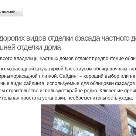
ь дальше →
едорогих видов отделки фасада частного
шней отделки дома
всего владельцы частных домов отдают предпочтение обли
нгом;фасадной штукатуркой;блок-хаусом;облицовочным кир
ерным;фасадной плиткой. Сайдинг – хороший выбор или не
ные виды сайдинга, используемые для облицовки фасадов
ом строительстве используют крайне редко. Ключевые преи
ительная простота установки, необременительность ухода.