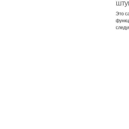
шту
Это с
функц
следу