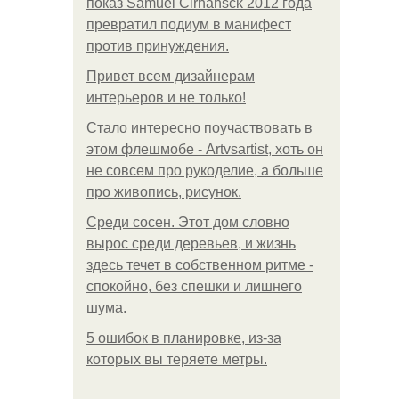
показ Samuel Cirnansck 2012 года
превратил подиум в манифест
против принуждения.
Привет всем дизайнерам
интерьеров и не только!
Стало интересно поучаствовать в
этом флешмобе - Artvsartist, хоть он
не совсем про рукоделие, а больше
про живопись, рисунок.
Среди сосен. Этот дом словно
вырос среди деревьев, и жизнь
здесь течет в собственном ритме -
спокойно, без спешки и лишнего
шума.
5 ошибок в планировке, из-за
которых вы теряете метры.