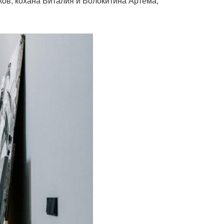
ов, кохана Виталия и Волокитина Артёма,