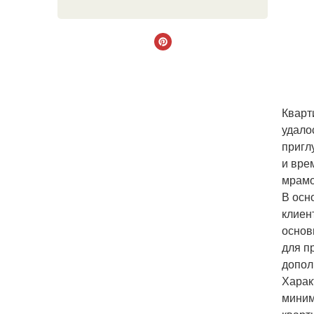
Кварт
удало
пригл
и вре
мрамор
В осн
клиен
основ
для п
допол
Харак
миним