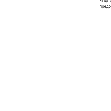
кварт
предо