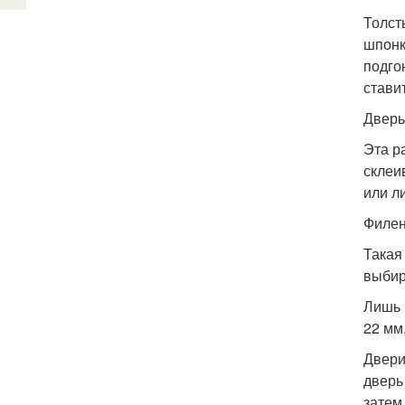
Толст
шпонк
подго
стави
Дверь
Эта р
склеи
или л
Филен
Такая
выбир
Лишь 
22 мм
Двери
дверь
затем 