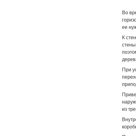
Во вр
гориз
ее ну
К сте
стены
поэто
дерев
При у
перех
припо
Приве
наруж
из тре
Внутр
короб