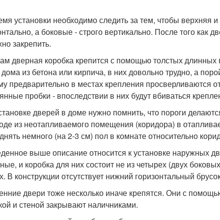
емя установки необходимо следить за тем, чтобы верхняя 
онтально, а боковые - строго вертикально. После того как 
жно закрепить.
нам дверная коробка крепится с помощью толстых длинных 
 дома из бетона или кирпича, в них довольно трудно, а пор
му предварительно в местах крепления просверливаются от
янные пробки - впоследствии в них будут вбиваться крепле
становке дверей в доме нужно помнить, что пороги делаютс
оде из неотапливаемого помещения (коридора) в отапливае
днять немного (на 2-3 см) пол в комнате относительно кори
денное выше описание относится к установке наружных дв
ные, и коробка для них состоит не из четырех (двух боковых
х. В конструкции отсутствует нижний горизонтальный брусок,
енние двери тоже несколько иначе крепятся. Они с помощь
кой и стеной закрывают наличниками.