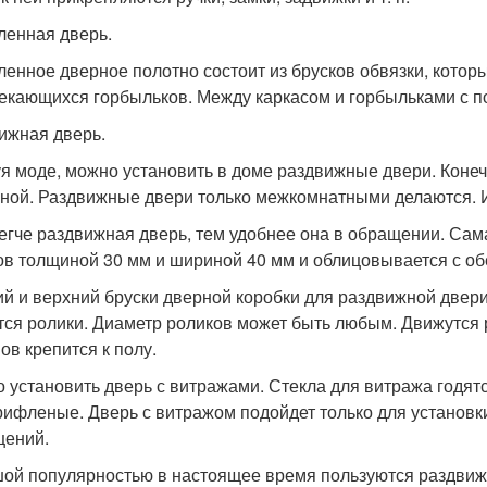
ленная дверь.
ленное дверное полотно состоит из брусков обвязки, которы
екающихся горбыльков. Между каркасом и горбыльками с п
ижная дверь.
я моде, можно установить в доме раздвижные двери. Конечн
ной. Раздвижные двери только межкомнатными делаются. И
егче раздвижная дверь, тем удобнее она в обращении. Сама
ов толщиной 30 мм и шириной 40 мм и облицовывается с о
й и верхний бруски дверной коробки для раздвижной двери
тся ролики. Диаметр роликов может быть любым. Движутся
ов крепится к полу.
 установить дверь с витражами. Стекла для витража годятся
 рифленые. Дверь с витражом подойдет только для установк
ений.
ой популярностью в настоящее время пользуются раздвижн