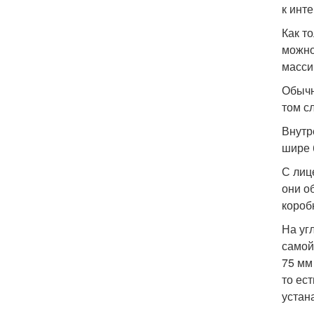
к инт
Как т
можно
масси
Обычн
том с
Внутр
шире 
С лиц
они о
короб
На уг
самой
75 мм
то ест
устан