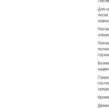
После
Для н
петли
навеш
Петли
отвер
Петли
полов
глухи
Более
надев
Сущес
состо
средн
Кроме
Дверн