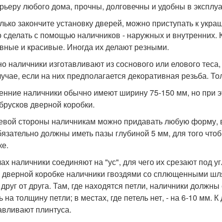
ерьеру любого дома, прочны, долговечны и удобны в эксплу
олько закончите установку дверей, можно приступать к укр
 сделать с помощью наличников - наружных и внутренних. 
вные и красивые. Иногда их делают резными.
о наличники изготавливают из соснового или елового теса,
лучае, если на них предполагается декоративная резьба. Т
енние наличники обычно имеют ширину 75-150 мм, но при э
брусков дверной коробки.
евой стороны наличникам можно придавать любую форму, в
бязательно должны иметь пазы глубиной 5 мм, для того чтоб
ке.
лах наличники соединяют на "ус", для чего их срезают под у
 дверной коробке наличники гвоздями со сплющенными шля
 друг от друга. Там, где находятся петли, наличники должны
ь на толщину петли; в местах, где петель нет, - на 6-10 мм. 
авливают плинтуса.