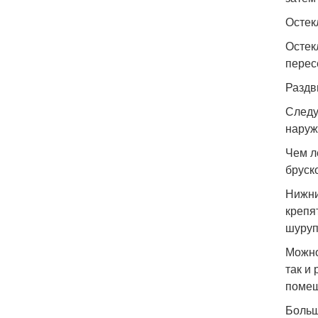
Остек
Остек
перес
Раздв
Следу
наруж
Чем л
бруск
Нижни
крепя
шуруп
Можно
так и
помещ
Больш