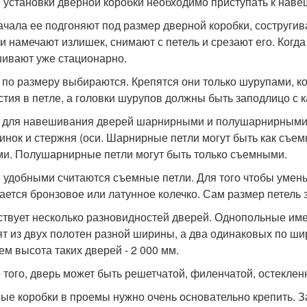
 установки дверной коробки необходимо приступать к нав
ачала ее подгоняют под размер дверной коробки, состругив
 и намечают излишек, снимают с петель и срезают его. Когда
ивают уже стационарно.
 по размеру выбираются. Крепятся они только шурупами, к
стия в петле, а головки шурупов должны быть заподлицо с 
 для навешивания дверей шарнирными и полушарнирными быв
инок и стержня (оси. Шарнирные петли могут быть как съем
ми. Полушарнирные петли могут быть только съемными.
 удобными считаются съемные петли. Для того чтобы умень
ается бронзовое или латунное колечко. Сам размер петель за
твует несколько разновидностей дверей. Однопольные им
ят из двух полотен разной ширины, а два одинаковых по ш
ем высота таких дверей - 2 000 мм.
 того, дверь может быть решетчатой, филенчатой, остекленн
ые коробки в проемы нужно очень основательно крепить. 