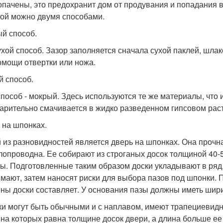
опачены, это предохранит дом от продувания и попадания 
ной можно двумя способами.
й способ.
ухой способ. Зазор заполняется сначала сухой паклей, шла
омощи отвертки или ножа.
й способ.
способ - мокрый. Здесь используются те же материалы, что 
арительно смачивается в жидко разведенном гипсовом рас
 на шпонках.
 из разновидностей является дверь на шпонках. Она прочна
лопроводна. Ее собирают из строганых досок толщиной 40-
ы. Подготовленные таким образом доски укладывают в ряд
мают, затем наносят риски для выбора пазов под шпонки. П
ны доски составляет. У основания пазы должны иметь ширин
и могут быть обычными и с наплавом, имеют трапециевидн
на которых равна толщине досок двери, а длина больше ее