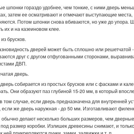
ые шпонки гораздо удобнее, чем тонкие, с ними дверь мень
ах, затем ее осматривают и отмечают выступающие места, 
няются. Потом шпонки снова вбиваются, но уже до упора. Ш
ть их и на казеиновом клее.
 из брусков.
азновидность дверей может быть сплошно или решетчатой - 
ваются друг с другом отфугованными сторонами, выравни
истами ДВП.
чатая дверь.
 дверь собирается из простых брусков или с фасками и кал
ать. Они образуют паз глубиной 15-20 мм, в который впосл
в том случае, если дверь предназначена для внутренней у
, если же дверь наружная - до 50 мм. Изготавливают филенк
 обычно делают несколько больших размеров, чем дверные
 под размер коробки. Излишек древесины снимают, и только
к ней прикрепляются ручки, замки, задвижки и т. п.