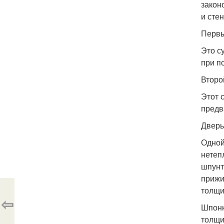
закон
и сте
Первы
Это с
при п
Второ
Этот 
предв
Дверь
Одной
нетеп
шпунт
прижи
толщи
⇦
Шпонк
толщи