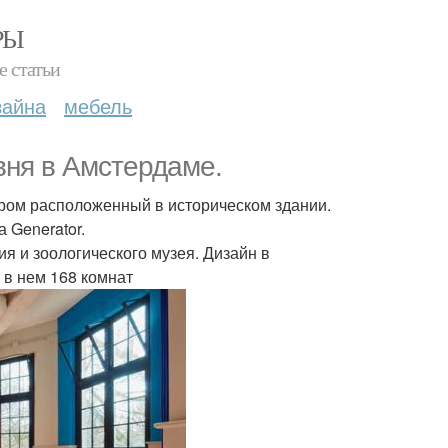
РЫ
е статьи
зайна
мебель
вня в Амстердамe.
ером расположенный в историческом здании.
 Generator.
я и зоологического музея. Дизайн в
 в нем 168 комнат