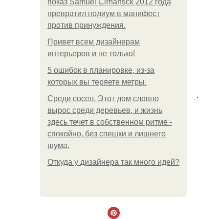
показ Samuel Cirnansck 2012 года
превратил подиум в манифест
против принуждения.
Привет всем дизайнерам
интерьеров и не только!
5 ошибок в планировке, из-за
которых вы теряете метры.
.
Среди сосен. Этот дом словно
вырос среди деревьев, и жизнь
здесь течет в собственном ритме -
спокойно, без спешки и лишнего
шума.
Откуда у дизайнера так много идей?