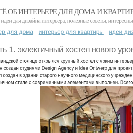
СЁ ОБ ИНТЕРЬЕРЕ ДЛЯ ДОМА И КВАРТИ
идеи для дизайна интерьера, полезные советы, интересны
ер для дома
интерьер для квартиры
идеи ди
ть 1. эклектичный хостел нового уро
ландской столице открылся крупный хостел с ярким интерь
н создан студиями Design Agency и Idea Ontwerp для проекта
л создан в здании старого научного медицинского учреждени
тичном стиле с современными элементами выполнен. Всего