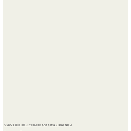
Откуда у дизайнера так много идей?
Привет всем дизайнерам интерьеров и не только!
© 2026 Всё об интерьере для дома и квартиры