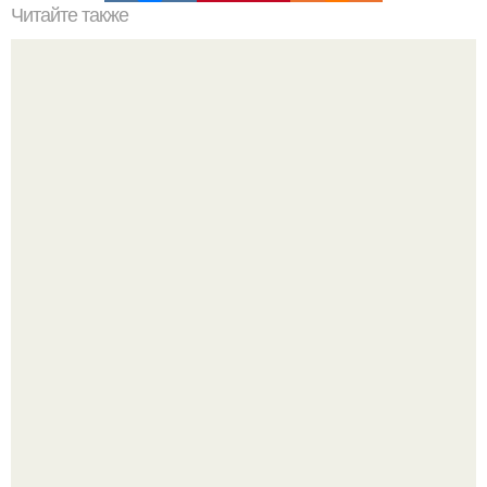
Читайте также
Интерьер нашей подписчицы Светланы.
Ресторан "Машенька" - проект Александра Раппопорта в
"зарядье", где каждый сантиметр пространства дышит
русской самобытностью.