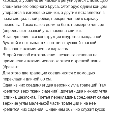
каркаса, а уровень ее наклона регулируется с помощью
специального опорного бруса. Этот брус одним концом
упирается в изголовье спинки, а другим вставляется в
пазы специальной рейки, прикрепленной к каркасу
шезлонга. Таких пазов должно быть примерно четыре
(определяют разный угол наклона спинки.
В завершение вся конструкция шкурится наждачной
бумагой и покрывается соответствующей краской.
Шезлонг с алюминиевым каркасом.
Второй способ изготовления шезлонга основан на
применении алюминиевого каркаса и крепкой ткани
(брезент.
Для этого две трапеции соединяются с помощью
перекладин длиной 60 см.
Одна из них соединяет два верхних угла трапеций (там
крепится верх ткани сидения), другая - два нижних угла
(спинка шезлонга. Третья перекладина соединяет самые
верхние углы маленькой части трапеции и на нее
крепится низ сидения. Сидением обычно служит кусок