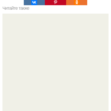
Читайте также
Куда и как можно поставить выдвижную или откидную
кровать?
Привет! Хочу поделиться моим давним и очередным