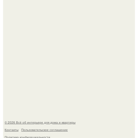
Невеста без права выбора: как показ Samuel Cirnansck
2012 года превратил подиум в манифест против
принуждения.
Сокровища из Hoff.
© 2026 Всё об интерьере для дома и квартиры
Контакты
Пользовательское соглашение
Политика конфидециальности