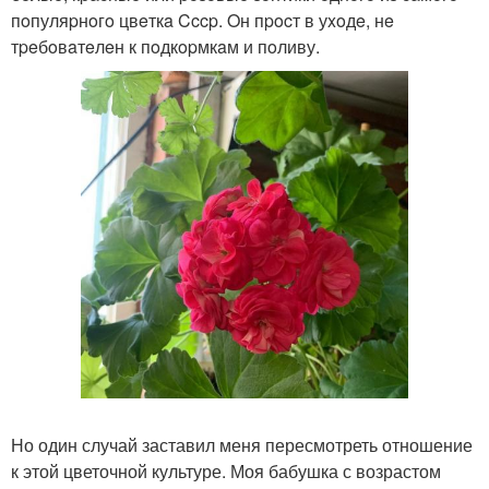
пoпуляpнoгo цвeткa Cccp. Oн пpocт в уxoдe, нe
тpeбoвaтeлeн к пoдкopмкaм и пoливу.
Но один случай заставил меня пересмотреть отношение
к этой цветочной культуре. Моя бабушка с возрастом