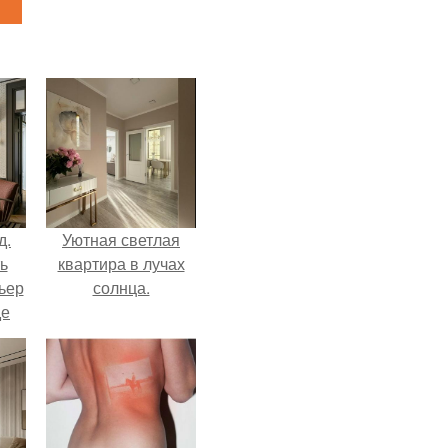
д.
Уютная светлая
ь
квартира в лучах
ьер
солнца.
де