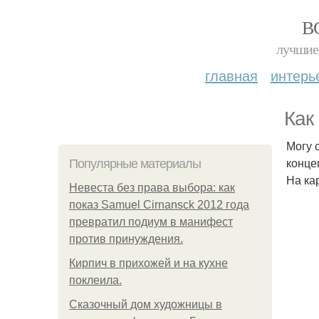
В
лучшие 
главная
интерь
Как
Могу 
конце
Популярные материалы
На кар
Невеста без права выбора: как
показ Samuel Cirnansck 2012 года
превратил подиум в манифест
против принуждения.
Кирпич в прихожей и на кухне
поклеила.
Сказочный дом художницы в