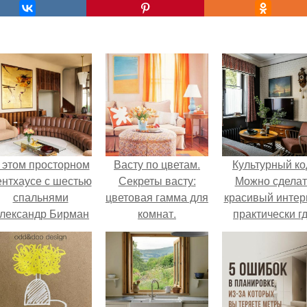
 этом просторном
Васту по цветам.
Культурный ко
ентхаусе с шестью
Секреты васту:
Можно сделат
спальнями
цветовая гамма для
красивый интер
лександр Бирман
комнат.
практически г
живет со своей
угодно.
семьей.