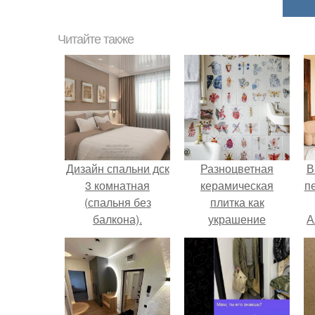
Читайте также
Дизайн спальни дск
Разноцветная
В
3 комнатная
керамическая
п
(спальня без
плитка как
балкона).
украшение
А
интерьера.