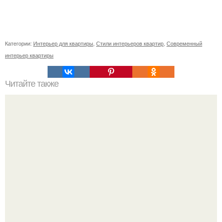
Категории:
Интерьер для квартиры
,
Стили интерьеров квартир
,
Современный
интерьер квартиры
Читайте также
Васту по цветам. Секреты васту: цветовая гамма для
комнат.