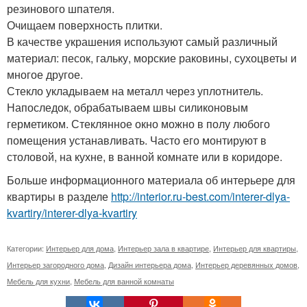
резинового шпателя.
Очищаем поверхность плитки.
В качестве украшения используют самый различный
материал: песок, гальку, морские раковины, сухоцветы и
многое другое.
Стекло укладываем на металл через уплотнитель.
Напоследок, обрабатываем швы силиконовым
герметиком. Стеклянное окно можно в полу любого
помещения устанавливать. Часто его монтируют в
столовой, на кухне, в ванной комнате или в коридоре.
Больше информационного материала об интерьере для
квартиры в разделе
http://interior.ru-best.com/interer-dlya-
kvartiry/interer-dlya-kvartiry
Категории:
Интерьер для дома
,
Интерьер зала в квартире
,
Интерьер для квартиры
,
Интерьер загородного дома
,
Дизайн интерьера дома
,
Интерьер деревянных домов
,
Мебель для кухни
,
Мебель для ванной комнаты