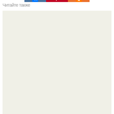
Читайте также
Я - тупая белка.
Стильный ремонт в двушке - мечта реальностью стала!