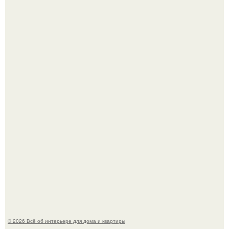
Невеста без права выбора: как показ Samuel Cirnansck
2012 года превратил подиум в манифест против
принуждения.
Сокровища из Hoff.
© 2026 Всё об интерьере для дома и квартиры