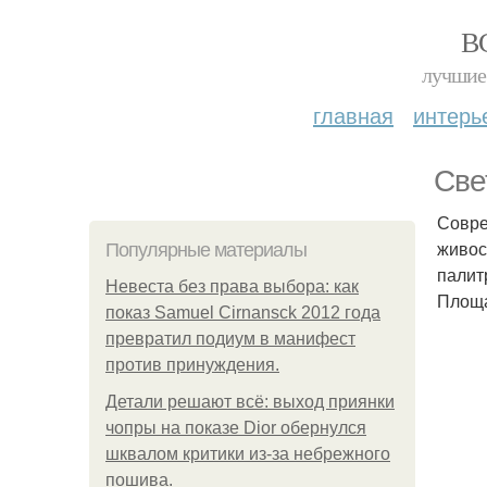
В
лучшие 
главная
интерь
Све
Совре
живос
Популярные материалы
палит
Невеста без права выбора: как
Площад
показ Samuel Cirnansck 2012 года
превратил подиум в манифест
против принуждения.
Детали решают всё: выход приянки
чопры на показе Dior обернулся
шквалом критики из-за небрежного
пошива.