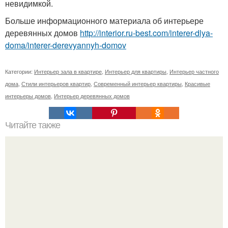
невидимкой.
Больше информационного материала об интерьере
деревянных домов
http://interior.ru-best.com/interer-dlya-
doma/interer-derevyannyh-domov
Категории:
Интерьер зала в квартире
,
Интерьер для квартиры
,
Интерьер частного
дома
,
Стили интерьеров квартир
,
Современный интерьер квартиры
,
Красивые
интерьеры домов
,
Интерьер деревянных домов
Читайте также
Почему нельзя спать у зеркала?