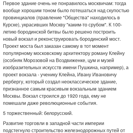
Первое здание очень не понравилось москвичам: тогда
вообще хорошим тоном было потешаться над скупостью
провинциалов (правление "Общества" находилось в
Курске), украсивших Москву "каким-то срубом". К 100-
летию бородинской битвы было решено построить
новый вокзал и реконструировать бородинский мост.
Проект моста был заказан самому в тот момент
популярному московскому архитектору роману Клейну
(особняк Морозовой на Воздвиженке, цум и музей
изобразительных искусств имени Пушкина, например), а
проект вокзала - ученику Клейна, Ивану Ивановичу
рербергу, который создал неоклассическое здание,
признанное самым красивым вокзальным зданием
Москвы. Вокзал строился до 1920 года, ему не
помешали даже революционные события.
5 торжественный: белорусский.
Развитие торговли в западной части империи
подстегнуло строительство железнодорожных путей от