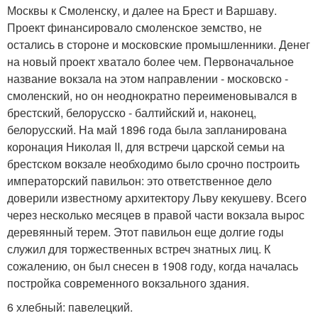
Москвы к Смоленску, и далее на Брест и Варшаву.
Проект финансировало смоленское земство, не
остались в стороне и московские промышленники. Денег
на новый проект хватало более чем. Первоначальное
название вокзала на этом направлении - московско -
смоленский, но он неоднократно переименовывался в
брестский, белорусско - балтийский и, наконец,
белорусский. На май 1896 года была запланирована
коронация Николая II, для встречи царской семьи на
брестском вокзале необходимо было срочно построить
императорский павильон: это ответственное дело
доверили известному архитектору Льву кекушеву. Всего
через несколько месяцев в правой части вокзала вырос
деревянный терем. Этот павильон еще долгие годы
служил для торжественных встреч знатных лиц. К
сожалению, он был снесен в 1908 году, когда началась
постройка современного вокзального здания.
6 хлебный: павелецкий.