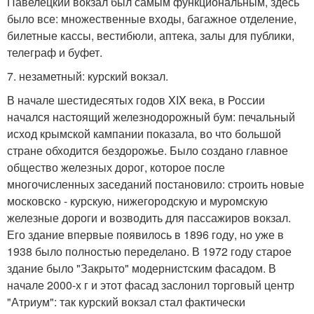
Павелецкий вокзал был самым функциональным, здесь
было все: множественные входы, багажное отделение,
билетные кассы, вестибюли, аптека, залы для публики,
телеграф и буфет.
7. незаметный: курский вокзал.
В начале шестидесятых годов XIX века, в России
начался настоящий железнодорожный бум: печальный
исход крымской кампании показала, во что большой
стране обходится бездорожье. Было создано главное
общество железных дорог, которое после
многочисленных заседаний постановило: строить новые
московско - курскую, нижегородскую и муромскую
железные дороги и возводить для пассажиров вокзал.
Его здание впервые появилось в 1896 году, но уже в
1938 было полностью переделано. В 1972 году старое
здание было "Закрыто" модернистским фасадом. В
начале 2000-х г и этот фасад заслонил торговый центр
"Атриум": так курский вокзал стал фактически