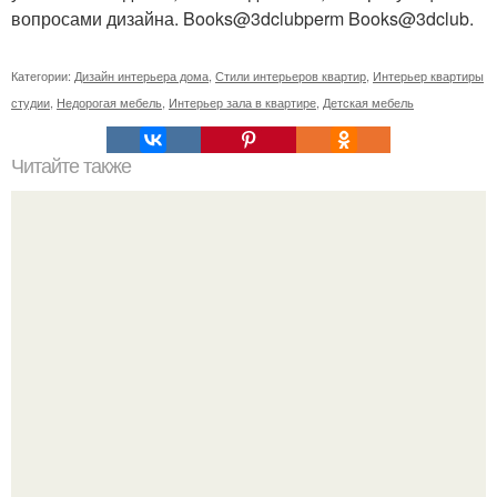
вопросами дизайна. Books@3dclubperm Books@3dclub.
Категории:
Дизайн интерьера дома
,
Стили интерьеров квартир
,
Интерьер квартиры
студии
,
Недорогая мебель
,
Интерьер зала в квартире
,
Детская мебель
Читайте также
Законы счастливого брака.