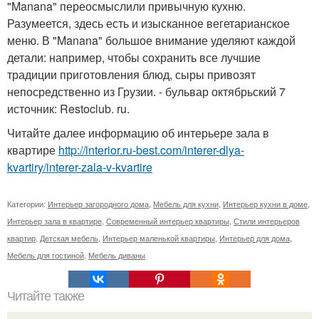
"Manana" переосмыслили привычную кухню.
Разумеется, здесь есть и изысканное вегетарианское
меню. В "Manana" большое внимание уделяют каждой
детали: например, чтобы сохранить все лучшие
традиции приготовления блюд, сыры привозят
непосредственно из Грузии. - бульвар октябрьский 7
источник: Restoclub. ru.
Читайте далее информацию об интерьере зала в
квартире
http://interior.ru-best.com/interer-dlya-
kvartiry/interer-zala-v-kvartire
Категории:
Интерьер загородного дома
,
Мебель для кухни
,
Интерьер кухни в доме
,
Интерьер зала в квартире
,
Современный интерьер квартиры
,
Стили интерьеров
квартир
,
Детская мебель
,
Интерьер маленькой квартиры
,
Интерьер для дома
,
Мебель для гостиной
,
Мебель диваны
Читайте также