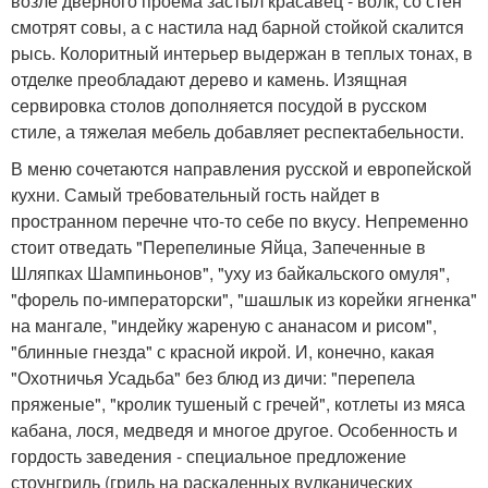
возле дверного проема застыл красавец - волк, со стен
смотрят совы, а с настила над барной стойкой скалится
рысь. Колоритный интерьер выдержан в теплых тонах, в
отделке преобладают дерево и камень. Изящная
сервировка столов дополняется посудой в русском
стиле, а тяжелая мебель добавляет респектабельности.
В меню сочетаются направления русской и европейской
кухни. Самый требовательный гость найдет в
пространном перечне что-то себе по вкусу. Непременно
стоит отведать "Перепелиные Яйца, Запеченные в
Шляпках Шампиньонов", "уху из байкальского омуля",
"форель по-императорски", "шашлык из корейки ягненка"
на мангале, "индейку жареную с ананасом и рисом",
"блинные гнезда" с красной икрой. И, конечно, какая
"Охотничья Усадьба" без блюд из дичи: "перепела
пряженые", "кролик тушеный с гречей", котлеты из мяса
кабана, лося, медведя и многое другое. Особенность и
гордость заведения - специальное предложение
стоунгриль (гриль на раскаленных вулканических