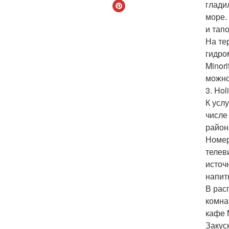
глади
море.
и тапо
На те
гидро
Minor
можно
3. Hol
К усл
числе
район
Номер
телев
источ
напит
В рас
комна
кафе 
Закус