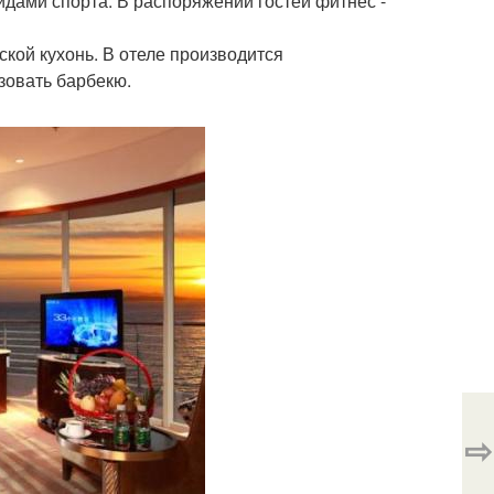
идами спорта. В распоряжении гостей фитнес -
кой кухонь. В отеле производится
зовать барбекю.
⇨