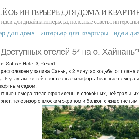
СЁ ОБ ИНТЕРЬЕРЕ ДЛЯ ДОМА И КВАРТИ
идеи для дизайна интерьера, полезные советы, интересны
ер для дома
интерьер для квартиры
идеи ди
. Доступных отелей 5* на о. Хайнань
nd Soluxe Hotel & Resort.
 расположен у залива Саньи, в 2 минутах ходьбы от пляжа и
g. К услугам гостей просторные комфортабельные номера 
афтным садом.
нтные номера отеля оформлены в спокойных, нейтральных т
ернет, телевизор с плоским экраном и балкон с живописным