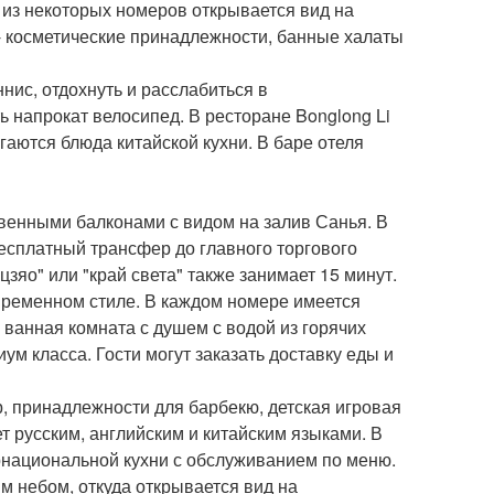
 из некоторых номеров открывается вид на
 - косметические принадлежности, банные халаты
нис, отдохнуть и расслабиться в
ь напрокат велосипед. В ресторане Bonglong Li
гаются блюда китайской кухни. В баре отеля
ственными балконами с видом на залив Санья. В
бесплатный трансфер до главного торгового
зяо" или "край света" также занимает 15 минут.
временном стиле. В каждом номере имеется
 ванная комната с душем с водой из горячих
м класса. Гости могут заказать доставку еды и
, принадлежности для барбекю, детская игровая
т русским, английским и китайским языками. В
рнациональной кухни с обслуживанием по меню.
м небом, откуда открывается вид на