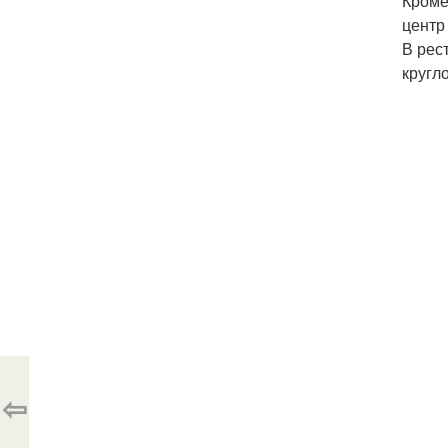
Кроме
центр
В рес
кругл
⇦