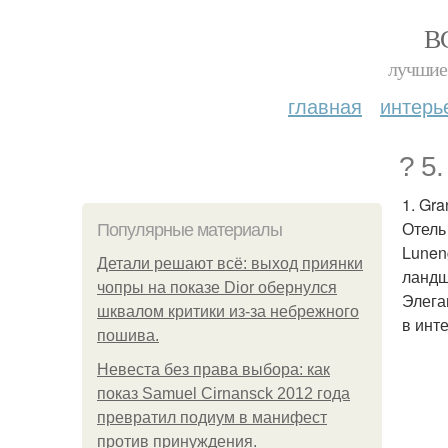
В
лучшие 
главная
интерь
? 5
1. Gra
Отель
Популярные материалы
Lunen
Детали решают всё: выход приянки
ландш
чопры на показе Dior обернулся
Элега
шквалом критики из-за небрежного
в инт
пошива.
Невеста без права выбора: как
показ Samuel Cirnansck 2012 года
превратил подиум в манифест
против принуждения.