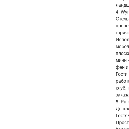
ландш
4. Wy
Отель
прове
горяч
Испол
мебел
плоск
мини 
фен и
Гости
работ
клуб,
заказа
5. Pal
До пл
Гостя
Прост