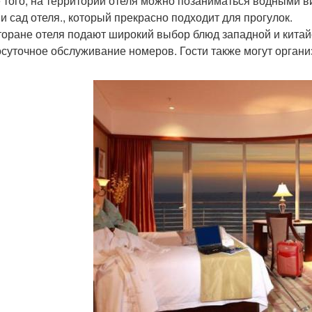
 того, на территории отеля можно позаниматься водными в
 и сад отеля., который прекрасно подходит для прогулок.
торане отеля подают широкий выбор блюд западной и китайс
осуточное обслуживание номеров. Гости также могут органи