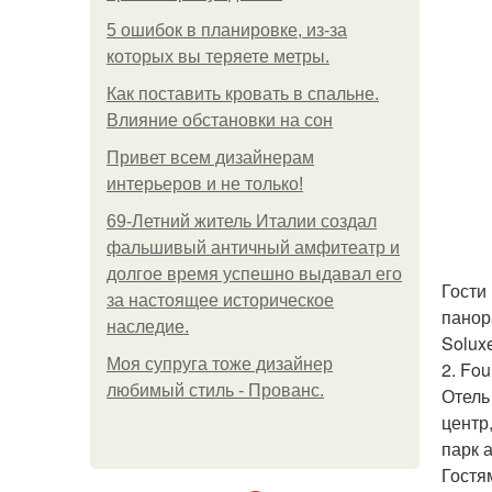
5 ошибок в планировке, из-за
которых вы теряете метры.
Как поставить кровать в спальне.
Влияние обстановки на сон
Привет всем дизайнерам
интерьеров и не только!
69-Летний житель Италии создал
фальшивый античный амфитеатр и
долгое время успешно выдавал его
Гости
за настоящее историческое
панор
наследие.
Solux
Моя супруга тоже дизайнер
2. Fou
любимый стиль - Прованс.
Отель
центр
парк 
Гостя