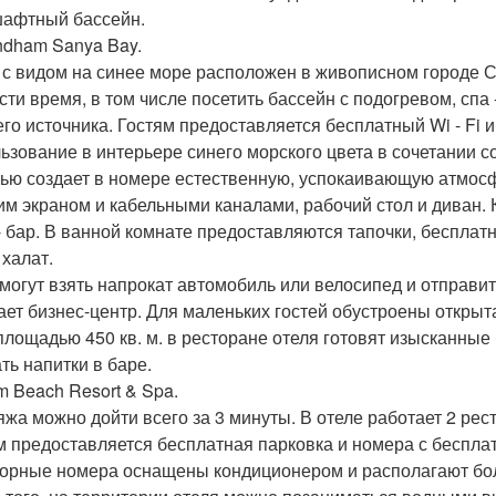
афтный бассейн.
ndham Sanya Bay.
 с видом на синее море расположен в живописном городе Са
сти время, в том числе посетить бассейн с подогревом, спа 
его источника. Гостям предоставляется бесплатный Wi - Fi 
ьзование в интерьере синего морского цвета в сочетании 
ью создает в номере естественную, успокаивающую атмосфе
им экраном и кабельными каналами, рабочий стол и диван. К
- бар. В ванной комнате предоставляются тапочки, бесплат
 халат.
 могут взять напрокат автомобиль или велосипед и отправит
ает бизнес-центр. Для маленьких гостей обустроены открыт
 площадью 450 кв. м. в ресторане отеля готовят изысканны
ть напитки в баре.
m Beach Resort & Spa.
яжа можно дойти всего за 3 минуты. В отеле работает 2 ре
м предоставляется бесплатная парковка и номера с беспла
орные номера оснащены кондиционером и располагают бо