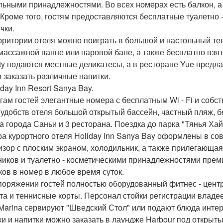
льными принадлежностями. Во всех номерах есть балкон, а
 Кроме того, гостям предоставляются бесплатные туалетно
чки.
рритории отеля можно поиграть в большой и настольный тен
массажной ванне или паровой бане, а также бесплатно взят
ity подаются местные деликатесы, а в ресторане Yue предла
 заказать различные напитки.
iday Inn Resort Sanya Bay.
угам гостей элегантные номера с бесплатным Wi - Fi и соб
 удобств отеля большой открытый бассейн, частный пляж, 
а города Саньи и 3 ресторана. Поездка до парка "Тянья Хайц
а курортного отеля Holiday Inn Sanya Bay оформлены в со
изор с плоским экраном, холодильник, а также прилегающая
ников и туалетно - косметическими принадлежностями премиу
ков в номер в любое время суток.
поряжении гостей полностью оборудованный фитнес - центр
та и теннисные корты. Персонал стойки регистрации владее
Marinа сервируют "Шведский Стол" или подают блюда инте
ки и напитки можно заказать в лаундже Harbour под открыты