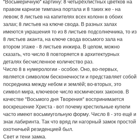
"Восьмеричную" картину: 8 четырёхлистных цветков на
правом карнизе тимпана портала и 8 таких же - на
левом; 8 листьев на капителях всех колонн в обоих
залах; 8 листьев на ключе свода. В разных залах
имеются украшения то из 8 листьев подсолнечника, то из
8 листьев аканта, на ключе свода восьмого зала на
втором этаже - 8 листьев инжира. В целом, можно
сказать, что число 8 повторяется в архитектурных
деталях бесчисленное количество раз.
Число 8 в нумерологии - особое. Оно, во-первых,
является символом бесконечности и представляет собой
посредника между небом и землёй; во-вторых, это
символ мира, ключевое число космических законов. В
качестве "Восьмого дня Творения" воспринимается
воскрешение Христа - вот почему крестильные купели
часто имеют восьмиугольную форму. Число 8 - это ещё и
знак лабиринта. Так что вряд ли нагорный замок простой
охотничьей резиденцией был.
Свет и тени замка.