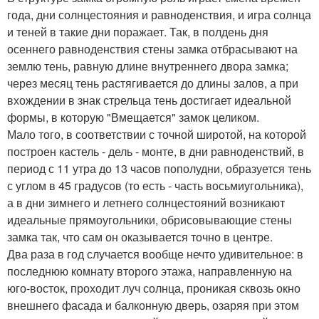
года, дни солнцестояния и равноденствия, и игра солнца
и теней в такие дни поражает. Так, в полдень дня
осеннего равноденствия стены замка отбрасывают на
землю тень, равную длине внутреннего двора замка;
через месяц тень растягивается до длины залов, а при
вхождении в знак стрельца тень достигает идеальной
формы, в которую "Вмещается" замок целиком.
Мало того, в соответствии с точной широтой, на которой
построен кастель - дель - монте, в дни равноденствий, в
период с 11 утра до 13 часов пополудни, образуется тень
с углом в 45 градусов (то есть - часть восьмиугольника),
а в дни зимнего и летнего солнцестояний возникают
идеальные прямоугольники, обрисовывающие стены
замка так, что сам он оказывается точно в центре.
Два раза в год случается вообще нечто удивительное: в
последнюю комнату второго этажа, направленную на
юго-восток, проходит луч солнца, проникая сквозь окно
внешнего фасада и балконную дверь, озаряя при этом