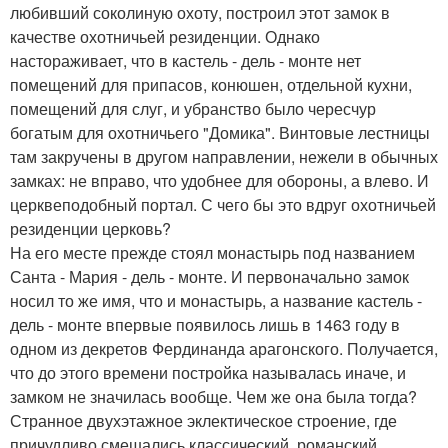
любивший соколиную охоту, построил этот замок в
качестве охотничьей резиденции. Однако
настораживает, что в кастель - дель - монте нет
помещений для припасов, конюшен, отдельной кухни,
помещений для слуг, и убранство было чересчур
богатым для охотничьего "Домика". Винтовые лестницы
там закручены в другом направлении, нежели в обычных
замках: не вправо, что удобнее для обороны, а влево. И
церквеподобный портал. С чего бы это вдруг охотничьей
резиденции церковь?
На его месте прежде стоял монастырь под названием
Санта - Мария - дель - монте. И первоначально замок
носил то же имя, что и монастырь, а название кастель -
дель - монте впервые появилось лишь в 1463 году в
одном из декретов Фердинанда арагонского. Получается,
что до этого времени постройка называлась иначе, и
замком не значилась вообще. Чем же она была тогда?
Странное двухэтажное эклектическое строение, где
причудливо смешались классический, романский,