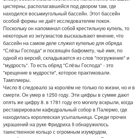
цистерны, располагавшейся под двором там, где
находился восьмиугольный бассейн. Этот бассейн
особой формы не даёт исследователям покоя.
Поскольку он напоминал собой крестильную купель, то
некоторые из энтузиастов высказывают мнение, что
бассейн на самом деле служил купелью для обряда
"Слёзы Господа" и посвящён бафомету, чьё имя, по
одной из версий, складывается из слов "погружение" и
"мудрость". То есть обряд "Слёзы Господа" - это
"крещение в мудрости", которое практиковали.
Тамплиеры.
Число 8 следовало за королём не только по жизни, но и в
смерти. Он умер в 1250 году. Эти цифры в сумме дают
опять же цифру 8. в 1781 году его могилу вскрыли, когда
реставрировали кафедральный собор в Палермо, где
находилась королевская усыпальница. Среди прочих
украшений на руке Фридриха II обнаружилось
таинственное кольцо с огромным изумрудом,