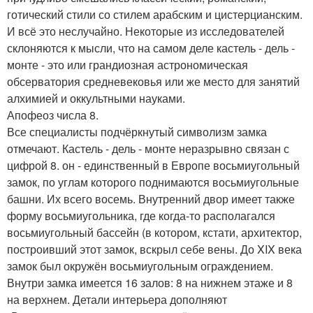
готический стили со стилем арабским и цистерцианским.
И всё это неслучайно. Некоторые из исследователей
склоняются к мысли, что на самом деле кастель - дель -
монте - это или грандиозная астрономическая
обсерватория средневековья или же место для занятий
алхимией и оккультными науками.
Апофеоз числа 8.
Все специалисты подчёркнутый символизм замка
отмечают. Кастель - дель - монте неразрывно связан с
цифрой 8. он - единственный в Европе восьмиугольный
замок, по углам которого поднимаются восьмиугольные
башни. Их всего восемь. Внутренний двор имеет также
форму восьмиугольника, где когда-то располагался
восьмиугольный бассейн (в котором, кстати, архитектор,
построивший этот замок, вскрыл себе вены. До XIX века
замок был окружён восьмиугольным ограждением.
Внутри замка имеется 16 залов: 8 на нижнем этаже и 8
на верхнем. Детали интерьера дополняют