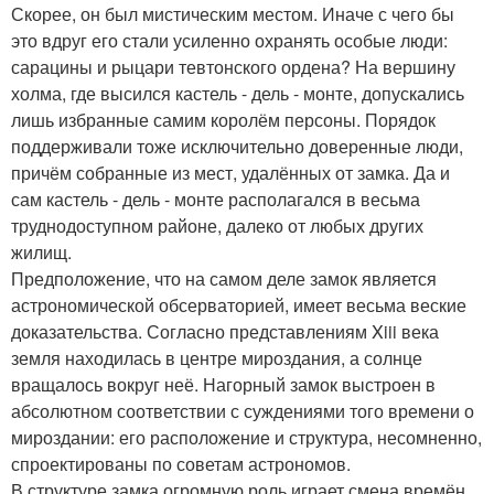
Скорее, он был мистическим местом. Иначе с чего бы
это вдруг его стали усиленно охранять особые люди:
сарацины и рыцари тевтонского ордена? На вершину
холма, где высился кастель - дель - монте, допускались
лишь избранные самим королём персоны. Порядок
поддерживали тоже исключительно доверенные люди,
причём собранные из мест, удалённых от замка. Да и
сам кастель - дель - монте располагался в весьма
труднодоступном районе, далеко от любых других
жилищ.
Предположение, что на самом деле замок является
астрономической обсерваторией, имеет весьма веские
доказательства. Согласно представлениям Xiii века
земля находилась в центре мироздания, а солнце
вращалось вокруг неё. Нагорный замок выстроен в
абсолютном соответствии с суждениями того времени о
мироздании: его расположение и структура, несомненно,
спроектированы по советам астрономов.
В структуре замка огромную роль играет смена времён