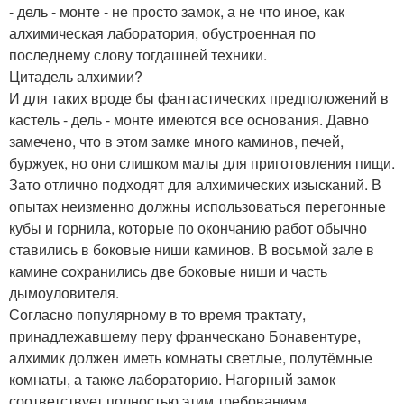
- дель - монте - не просто замок, а не что иное, как
алхимическая лаборатория, обустроенная по
последнему слову тогдашней техники.
Цитадель алхимии?
И для таких вроде бы фантастических предположений в
кастель - дель - монте имеются все основания. Давно
замечено, что в этом замке много каминов, печей,
буржуек, но они слишком малы для приготовления пищи.
Зато отлично подходят для алхимических изысканий. В
опытах неизменно должны использоваться перегонные
кубы и горнила, которые по окончанию работ обычно
ставились в боковые ниши каминов. В восьмой зале в
камине сохранились две боковые ниши и часть
дымоуловителя.
Согласно популярному в то время трактату,
принадлежавшему перу франческано Бонавентуре,
алхимик должен иметь комнаты светлые, полутёмные
комнаты, а также лабораторию. Нагорный замок
соответствует полностью этим требованиям.