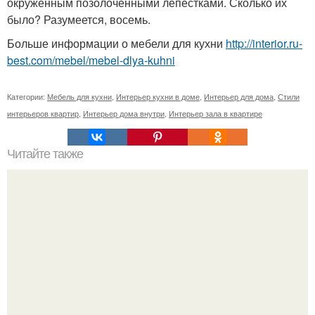
окружённым позолоченными лепестками. Сколько их
было? Разумеется, восемь.
Больше информации о мебели для кухни
http://interior.ru-
best.com/mebel/mebel-dlya-kuhni
Категории:
Мебель для кухни
,
Интерьер кухни в доме
,
Интерьер для дома
,
Стили
интерьеров квартир
,
Интерьер дома внутри
,
Интерьер зала в квартире
Читайте также
Как правильно загадать желание.