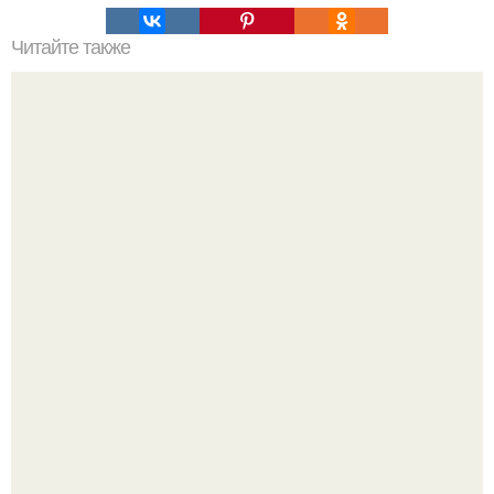
Читайте также
В прошлом году я шкаф купила.
"Проиллюстрированные Люди": Томас майландер
превратил солнечные ожоги в арт - объект.