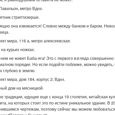
Павильон, метро Вднх.
мятник стриптизерше.
зящно она извивается! Словно между банком и баром. Нево
вица.
ект мира, 116 а, метро алексеевская.
 на курьих ножках.
в нем не живет Баба-яга! Это с первого взгляда совершен
матном порядке. Но если подойти поближе, можно увидеть, ч
х глубоко в землю.
ект мира, дом 184, корпус 2, Вднх.
йный дом на мясницкой.
е традиции, идущие еще с конца 19 столетия, китайская к
 кита, на которых стоит это по истине уникальное здание. В 
нившимся чертежам, поэтому сейчас мы можем любоваться