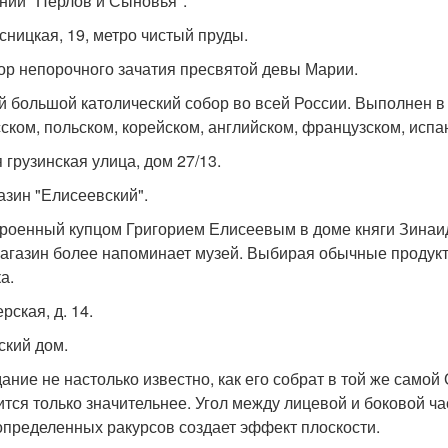
нии "Перлов и Сыновья".
ясницкая, 19, метро чистый пруды.
бор непорочного зачатия пресвятой девы Марии.
 большой католический собор во всей России. Выполнен в 
сском, польском, корейском, английском, французском, испа
 грузинская улица, дом 27/13.
газин "Елисеевский".
роенный купцом Григорием Елисеевым в доме княги Зинаиды 
магазин более напоминает музей. Выбирая обычные продук
а.
ерская, д. 14.
ский дом.
дание не настолько известно, как его собрат в той же самой 
ится только значительнее. Угол между лицевой и боковой ча
 определенных ракурсов создает эффект плоскости.