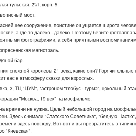
лая тульская, 2\\1, корп. 5.
ивописный мост.
аснейшее сооружение, поистине ощущается широта человеч
Москве, а где-то далеко - далеко. Поэтому берите фотоаппар
оятными фотографиями, а себя приятными воспоминаниям
опресненская магистраль.
едяной бар.
ния снежной королевы 21 века, какие они? Горячительные 
зит вас в атмосферу сказки для взрослых.
вка, 2, ТЦ "ЦУМ", гастроном "глобус - гурмэ", цокольный эта
екорации "Москва, 19 век" на мосфильме.
а времени не нужна. Целый небольшой город на мосфильм
оен. Здесь снимали "Статского Советника", "бедную Настю",
времени здесь повсюду. Вот-вот и вы превратитесь в типичн
ро "Киевская".