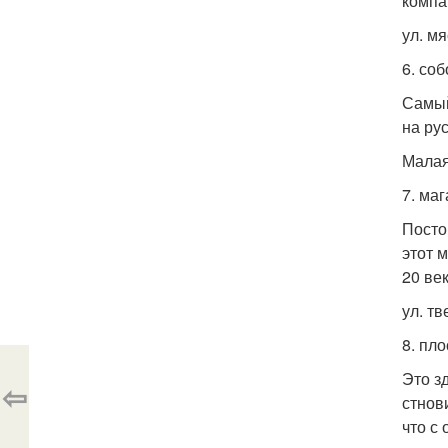
компа
ул. м
6. со
Самый
на ру
Малая
7. ма
Посто
этот 
20 век
ул. тв
8. пло
Это з
⇦
стнов
что с