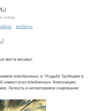
РЫ
е статьи
зайна
мебель
ь!
е места москвы!
 замков новобрачных, в "Усадьбе Трубецких в
ый символ всех влюбленных. Композицию
ино. Легкость и неповторимое очарование