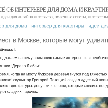
СЁ ОБ ИНТЕРЬЕРЕ ДЛЯ ДОМА И КВАРТИ
идеи для дизайна интерьера, полезные советы, интересны
ер для дома
интерьер для квартиры
идеи ди
мест в Москве, которые могут удивит
о@mosc1.
едлагаем вашему вниманию самые интересные и необычны
мятник "Дерево Любви".
время, когда на мосту Лужкова деревья гнутся под тяжестью
никах" скульптор Григорий Потоцкий создал чудесный нов
вляют две фигуры: девушки и юноши, которые спелись воед
уют сладких парочек.