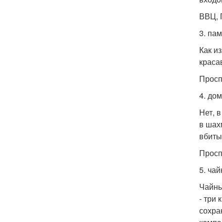
ВВЦ, 
3. па
Как и
краса
Просп
4. дом
Нет, 
в шах
вбиты
Просп
5. ча
Чайны
- три
сохра