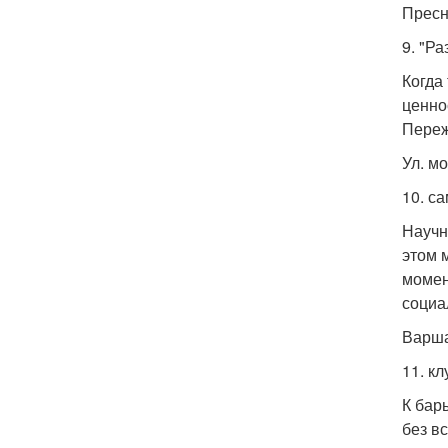
Пресн
9. "Р
Когда
ценно
Переж
Ул. мо
10. с
Научн
этом 
момен
социа
Варша
11. кл
К бар
без в