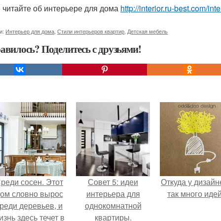
 читайте об интерьере для дома
http://interior.ru-best.com/i
и:
Интерьер для дома
,
Стили интерьеров квартир
,
Детская мебель
авилось? Поделитесь с друзьями!
реди сосен. Этот
Совет 5: идеи
Откуда у дизайн
ом словно вырос
интерьера для
так много иде
реди деревьев, и
однокомнатной
изнь здесь течет в
квартиры.