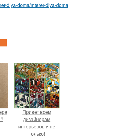
nterer-dlya-doma/interer-dlya-doma
ера
Привет всем
й?
дизайнерам
интерьеров и не
только!