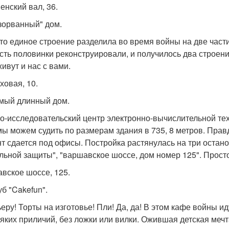
енский вал, 36.
азорванный" дом.
 то единое строение разделила во время войны на две час
сть половинки реконструировали, и получилось два строения
ивут и нас с вами.
ховая, 10.
амый длинный дом.
о-исследовательский центр электронно-вычислительной тех
мы можем судить по размерам здания в 735, 8 метров. Пр
т сдается под офисы. Постройка растянулась на три остано
льной защиты", "варшавское шоссе, дом номер 125". Просто
вское шоссе, 125.
уб "Cakefun".
ьеру! Торты на изготовье! Пли! Да, да! В этом кафе войны и
сяких приличий, без ложки или вилки. Ожившая детская мечт