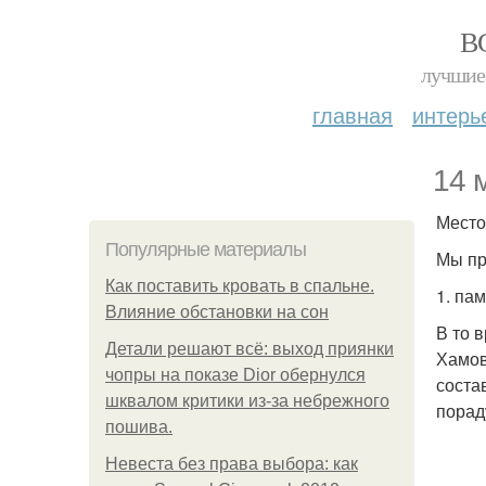
В
лучшие 
главная
интерь
14 
Мест
Популярные материалы
Мы пр
Как поставить кровать в спальне.
1. па
Влияние обстановки на сон
В то 
Детали решают всё: выход приянки
Хамов
чопры на показе Dior обернулся
соста
шквалом критики из-за небрежного
порад
пошива.
Невеста без права выбора: как