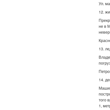
Ул. ма
12. ж
Прекр
не в 
невер
Красн
13. л
Владе
погру
Петро
14. д
Машин
постр
того 
1, мет