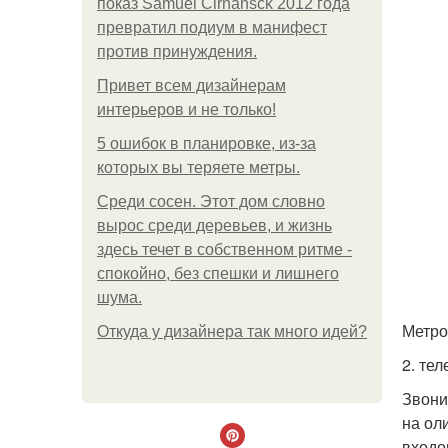
показ Samuel Cirnansck 2012 года
превратил подиум в манифест
против принуждения.
Привет всем дизайнерам
интерьеров и не только!
5 ошибок в планировке, из-за
которых вы теряете метры.
Среди сосен. Этот дом словно
вырос среди деревьев, и жизнь
здесь течет в собственном ритме -
спокойно, без спешки и лишнего
шума.
Метро
Откуда у дизайнера так много идей?
2. те
Звони
на ол
входо