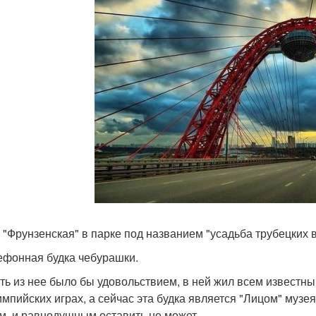
 "Фрунзенская" в парке под названием "усадьба трубецких 
лефонная будка чебурашки.
ть из нее было бы удовольствием, в ней жил всем извест
импийских играх, а сейчас эта будка является "Лицом" музе
м, и равнодушным оставить не может.