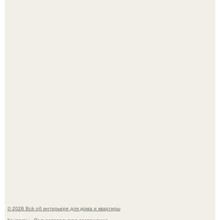
5 ошибок в планировке, из-за которых вы теряете метры.
Сокровища из Hoff.
© 2026 Всё об интерьере для дома и квартиры
Контакты
Пользовательское соглашение