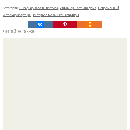
Категории:
Интерьер зала в квартире
,
Интерьер частного дома
,
Современный
интерьер квартиры
,
Интерьер маленькой квартиры
Читайте также
Так какой же потолок всё-таки выбрать?