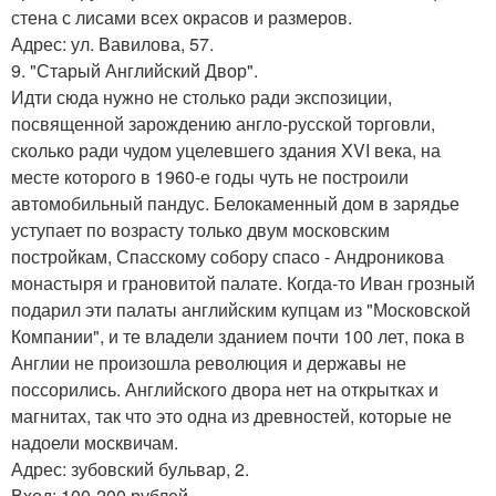
стена с лисами всех окрасов и размеров.
Адрес: ул. Вавилова, 57.
9. "Старый Английский Двор".
Идти сюда нужно не столько ради экспозиции,
посвященной зарождению англо-русской торговли,
сколько ради чудом уцелевшего здания XVI века, на
месте которого в 1960-е годы чуть не построили
автомобильный пандус. Белокаменный дом в зарядье
уступает по возрасту только двум московским
постройкам, Спасскому собору спасо - Андроникова
монастыря и грановитой палате. Когда-то Иван грозный
подарил эти палаты английским купцам из "Московской
Компании", и те владели зданием почти 100 лет, пока в
Англии не произошла революция и державы не
поссорились. Английского двора нет на открытках и
магнитах, так что это одна из древностей, которые не
надоели москвичам.
Адрес: зубовский бульвар, 2.
Вход: 100-200 рублей.