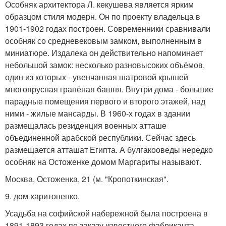
Особняк архитектора Л. кекушева является ярким
образцом стиля модерн. Он по проекту владельца в
1901-1902 годах построен. Современники сравнивали
особняк со средневековым замком, выполненным в
миниатюре. Издалека он действительно напоминает
небольшой замок: несколько разновысоких объёмов,
один из которых - увенчанная шатровой крышей
многоярусная гранёная башня. Внутри дома - большие
парадные помещения первого и второго этажей, над
ними - жилые мансарды. В 1960-х годах в здании
размещалась резиденция военных атташе
объединенной арабской республики. Сейчас здесь
размещается атташат Египта. А булгакооведы нередко
особняк на Остоженке домом Маргариты называют.
Москва, Остоженка, 21 (м. "Кропоткинская".
9. дом харитоненко.
Усадьба на софийской набережной была построена в
1891-1893 годах по заказу известного фабриканта,