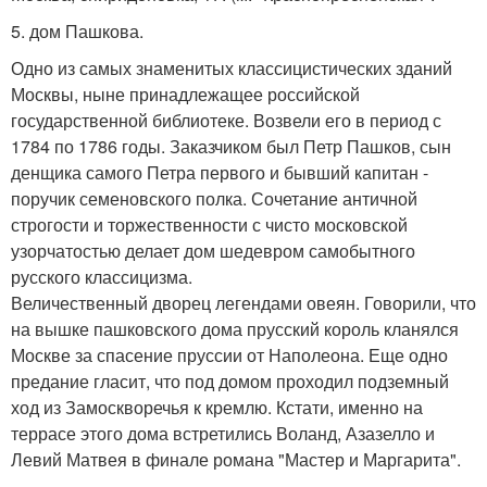
5. дом Пашкова.
Одно из самых знаменитых классицистических зданий
Москвы, ныне принадлежащее российской
государственной библиотеке. Возвели его в период с
1784 по 1786 годы. Заказчиком был Петр Пашков, сын
денщика самого Петра первого и бывший капитан -
поручик семеновского полка. Сочетание античной
строгости и торжественности с чисто московской
узорчатостью делает дом шедевром самобытного
русского классицизма.
Величественный дворец легендами овеян. Говорили, что
на вышке пашковского дома прусский король кланялся
Москве за спасение пруссии от Наполеона. Еще одно
предание гласит, что под домом проходил подземный
ход из Замоскворечья к кремлю. Кстати, именно на
террасе этого дома встретились Воланд, Азазелло и
Левий Матвея в финале романа "Мастер и Маргарита".