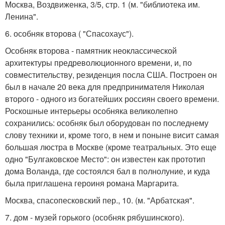
Москва, Воздвиженка, 3/5, стр. 1 (м. "библиотека им.
Ленина".
6. особняк второва ( "Спасохаус").
Особняк второва - памятник неоклассической
архитектуры предреволюционного времени, и, по
совместительству, резиденция посла США. Построен он
был в начале 20 века для предпринимателя Николая
второго - одного из богатейших россиян своего времени.
Роскошные интерьеры особняка великолепно
сохранились: особняк был оборудован по последнему
слову техники и, кроме того, в нем и поныне висит самая
большая люстра в Москве (кроме театральных. Это еще
одно "Булгаковское Место": он известен как прототип
дома Воланда, где состоялся бал в полнолуние, и куда
была приглашена героиня романа Маргарита.
Москва, спасопесковский пер., 10. (м. "Арбатская".
7. дом - музей горького (особняк рябушинского).