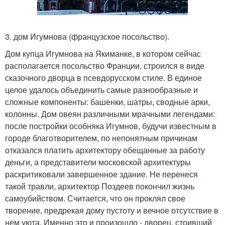
3. дом Игумнова (французское посольство).
Дом купца Игумнова на Якиманке, в котором сейчас
располагается посольство Франции, строился в виде
сказочного дворца в псевдорусском стиле. В единое
целое удалось объединить самые разнообразные и
сложные компоненты: башенки, шатры, сводные арки,
колонны. Дом овеян различными мрачными легендами:
после постройки особняка Игумнов, будучи известным в
городе благотворителем, по непонятным причинам
отказался платить архитектору обещанные за работу
деньги, а представители московской архитектуры
раскритиковали завершенное здание. Не перенеся
такой травли, архитектор Поздеев покончил жизнь
самоубийством. Считается, что он проклял свое
творение, предрекая дому пустоту и вечное отсутствие в
нем уюта. Именно это и произошло - дворец, стоивший