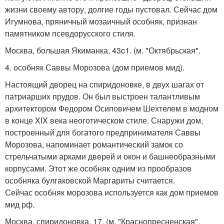
жизни своему автору, долгие годы пустовал. Сейчас дом
Игумнова, пряничный мозаичный особняк, признан
памятником псевдорусского стиля.
Москва, большая Якиманка, 43c1. (м. "Октябрьская".
4. особняк Саввы Морозова (дом приемов мид).
Настоящий дворец на спиридоновке, в двух шагах от
патриарших прудов. Он был выстроен талантливым
архитектором Федором Осиповичем Шехтелем в модном
в конце XIX века неоготическом стиле. Снаружи дом,
построенный для богатого предпринимателя Саввы
Морозова, напоминает романтический замок со
стрельчатыми арками дверей и окон и башнеобразными
корпусами. Этот же особняк одним из прообразов
особняка булгаковской Маргариты считается.
Сейчас особняк морозова используется как дом приемов
мид рф.
Москва, спиридоновка, 17. (м. "Краснопресненская".