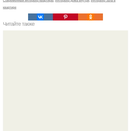
Современный интерьер квартиры
,
Интерьер дома внутри
,
Интерьер зала в
квартире
Читайте также
6 простых способов создать иллюзию пространства в
небольшой квартире: