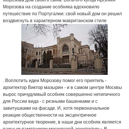
Морозова на создание особняка вдохновило
путешествие по Португалии: свой новый дом он решил
воздвигнуть в характерном мавританском стиле
. Воплотить идеи Морозову помог его приятель -
архитектор Виктор мазырин - и в самом центре Москвы
вырос причудливый особняк совершенно нетипичного
для России вида - с резными башенками и с
завитушками на фасаде. И, хотя первоначальное
реакции общественности на эксцентричное
архитектурное творение, в наши дни особняк является
важным памятником московской архитектуры. В