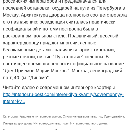
российских императоров и предназначался для
последней остановки государей на пути из Петербурга в
Москву. Архитектура дворца полностью соответствовала
его назначению: резиденция считалась практически
неофициальной и потому построена была в
раскованном, вольном стиле. Праздничный, веселый
характер дворцу придают многочисленные
белокаменные детали - наличники, арки с гирьками,
резные пояски, низкие "Пузатенькие" колонны. В
настоящее время дворец носит официальное название
"Дом Приемов Мэрии Москвы". Москва, ленинградский
пр-т, 40. (м. "Динамо".
Читайте далее о современном интерьере квартиры
http://interior.ru-best.com/interer-dlya-kvartiry/sovremennyy-
interer-kv...
Категории:
Красивые интерьеры домов
,
Стили интерьеров квартир
,
Идеи дизайна
,
Интерьер для дома
,
Интерьер для квартиры
,
Интерьер частного дома
,