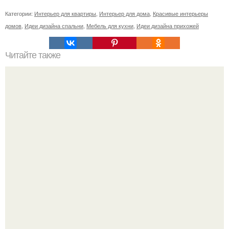
Категории:
Интерьер для квартиры
,
Интерьер для дома
,
Красивые интерьеры
домов
,
Идеи дизайна спальни
,
Мебель для кухни
,
Идеи дизайна прихожей
Читайте также
Вторая жизнь стеклянных бутылок: 8 идей.