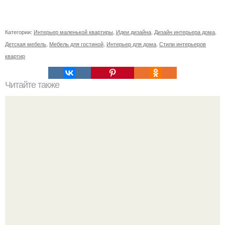
Категории:
Интерьер маленькой квартиры
,
Идеи дизайна
,
Дизайн интерьера дома
,
Детская мебель
,
Мебель для гостиной
,
Интерьер для дома
,
Стили интерьеров
квартир
Читайте также
Резьба по дереву в стиле барокко. Резьба по дереву:
стилистические направления и характерные узоры.