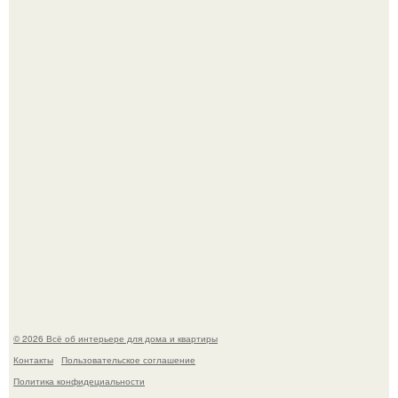
Детали решают всё: выход приянки чопры на показе Dior
обернулся шквалом критики из-за небрежного пошива.
Сокровища из Hoff.
© 2026 Всё об интерьере для дома и квартиры
Контакты
Пользовательское соглашение
Политика конфидециальности