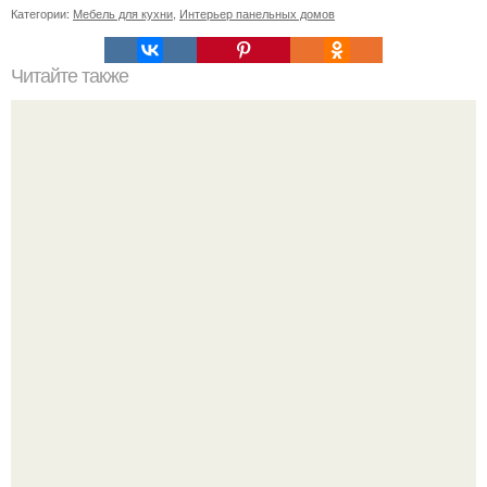
Категории:
Мебель для кухни
,
Интерьер панельных домов
Читайте также
Советские мебельные стенки названия. Вещи века:
советские стенки 80-х.