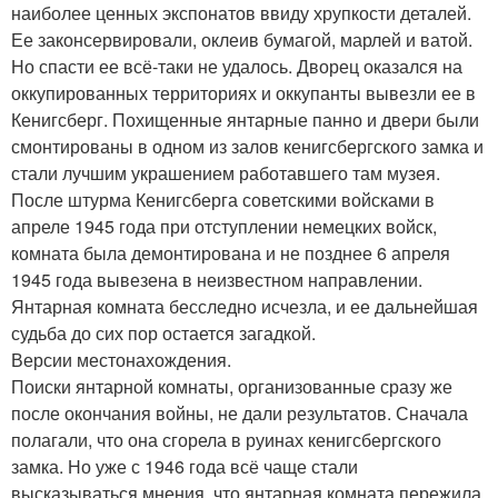
наиболее ценных экспонатов ввиду хрупкости деталей.
Ее законсервировали, оклеив бумагой, марлей и ватой.
Но спасти ее всё-таки не удалось. Дворец оказался на
оккупированных территориях и оккупанты вывезли ее в
Кенигсберг. Похищенные янтарные панно и двери были
смонтированы в одном из залов кенигсбергского замка и
стали лучшим украшением работавшего там музея.
После штурма Кенигсберга советскими войсками в
апреле 1945 года при отступлении немецких войск,
комната была демонтирована и не позднее 6 апреля
1945 года вывезена в неизвестном направлении.
Янтарная комната бесследно исчезла, и ее дальнейшая
судьба до сих пор остается загадкой.
Версии местонахождения.
Поиски янтарной комнаты, организованные сразу же
после окончания войны, не дали результатов. Сначала
полагали, что она сгорела в руинах кенигсбергского
замка. Но уже с 1946 года всё чаще стали
высказываться мнения, что янтарная комната пережила