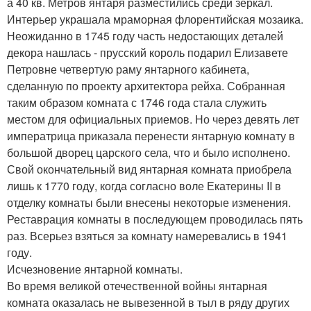
а 40 кв. Метров янтаря разместились среди зеркал.
Интерьер украшала мраморная флорентийская мозаика.
Неожиданно в 1745 году часть недостающих деталей
декора нашлась - прусский король подарил Елизавете
Петровне четвертую раму янтарного кабинета,
сделанную по проекту архитектора рейха. Собранная
таким образом комната с 1746 года стала служить
местом для официальных приемов. Но через девять лет
императрица приказала перенести янтарную комнату в
большой дворец царского села, что и было исполнено.
Свой окончательный вид янтарная комната приобрела
лишь к 1770 году, когда согласно воле Екатерины II в
отделку комнаты были внесены некоторые изменения.
Реставрация комнаты в последующем проводилась пять
раз. Всерьез взяться за комнату намеревались в 1941
году.
Исчезновение янтарной комнаты.
Во время великой отечественной войны янтарная
комната оказалась не вывезенной в тыл в ряду других