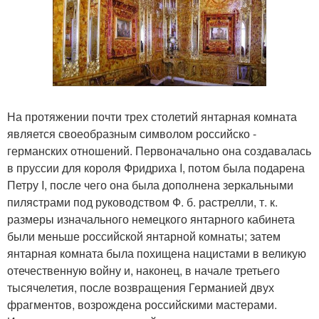
На протяжении почти трех столетий янтарная комната
является своеобразным символом российско -
германских отношений. Первоначально она создавалась
в пруссии для короля Фридриха I, потом была подарена
Петру I, после чего она была дополнена зеркальными
пилястрами под руководством Ф. б. растрелли, т. к.
размеры изначального немецкого янтарного кабинета
были меньше российской янтарной комнаты; затем
янтарная комната была похищена нацистами в великую
отечественную войну и, наконец, в начале третьего
тысячелетия, после возвращения Германией двух
фрагментов, возрождена российскими мастерами.