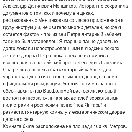
Александр Данилович Меншиков. История не сохранила
документов о том, как и почему в ящиках,
распакованных Меншиковым согласно приложенной к
грузу инструкции, не хватало многих деталей, но факт
остается фактом - при жизни Петра янтарный кабинет
так и не был установлен. Янтарные панно довольно
долго лежали невостребованными в людских покоях
летнего дворца Петра, пока о них не вспомнила
взошедшая на российский престол его дочь Елизавета.
Она решила использовать янтарный кабинет для
убранства одного из покоев зимнего дворца - своей
официальной резиденции. Устройством его занялся
обер - архитектор Варфоломей растрелли, который
восполнил нехватку янтарных деталей зеркальными
пилястрами и росписями панно "под Янтарь" и
разместил янтарную комнату в екатерининском дворце
царского села.
Комната была расположена на площади 100 кв. Метров,