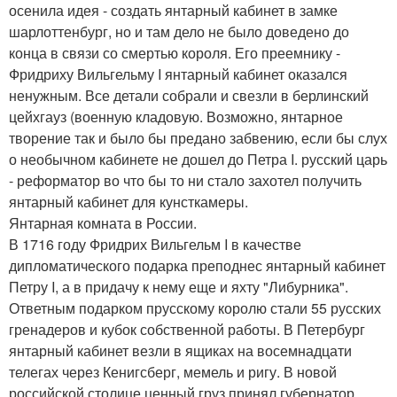
осенила идея - создать янтарный кабинет в замке
шарлоттенбург, но и там дело не было доведено до
конца в связи со смертью короля. Его преемнику -
Фридриху Вильгельму I янтарный кабинет оказался
ненужным. Все детали собрали и свезли в берлинский
цейхгауз (военную кладовую. Возможно, янтарное
творение так и было бы предано забвению, если бы слух
о необычном кабинете не дошел до Петра I. русский царь
- реформатор во что бы то ни стало захотел получить
янтарный кабинет для кунсткамеры.
Янтарная комната в России.
В 1716 году Фридрих Вильгельм I в качестве
дипломатического подарка преподнес янтарный кабинет
Петру I, а в придачу к нему еще и яхту "Либурника".
Ответным подарком прусскому королю стали 55 русских
гренадеров и кубок собственной работы. В Петербург
янтарный кабинет везли в ящиках на восемнадцати
телегах через Кенигсберг, мемель и ригу. В новой
российской столице ценный груз принял губернатор