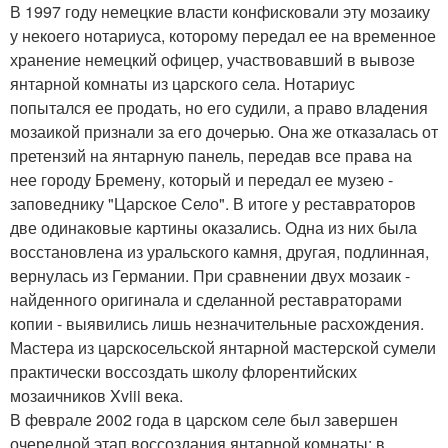
В 1997 году немецкие власти конфисковали эту мозаику
у некоего нотариуса, которому передал ее на временное
хранение немецкий офицер, участвовавший в вывозе
янтарной комнаты из царского села. Нотариус
попытался ее продать, но его судили, а право владения
мозаикой признали за его дочерью. Она же отказалась от
претензий на янтарную панель, передав все права на
нее городу Бремену, который и передал ее музею -
заповеднику "Царское Село". В итоге у реставраторов
две одинаковые картины оказались. Одна из них была
восстановлена из уральского камня, другая, подлинная,
вернулась из Германии. При сравнении двух мозаик -
найденного оригинала и сделанной реставраторами
копии - выявились лишь незначительные расхождения.
Мастера из царскосельской янтарной мастерской сумели
практически воссоздать школу флорентийских
мозаичников Xviii века.
В феврале 2002 года в царском селе был завершен
очередной этап воссоздания янтарной комнаты: в