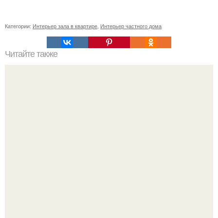
Категории:
Интерьер зала в квартире
,
Интерьер частного дома
Читайте также
7 способов сделать уютнее свой дом.