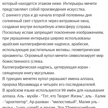
который находится этажом ниже. Интерьеры мечети
представляют собой произведения искусства.
С раннего утра и до начала второй половины дня
солнечный свет струится через витражные окна,
создавая внутри волшебную атмосферу (справа.
Поскольку ислам запрещает поклонение изображениям,
при украшении интерьера широко использованы
арабские каллиграфические надписи, арабески,
использующие растительные мотивы, геометрические
орнаменты. Огромный купол мечети символизирует мир
божественного (слева.
Каллиграфическая надпись, цитирующая коран -
священную книгу мусульман.
В турецких мечетях купол украшают имена аллаха,
пророка Мухаммада и четырёх его последователей.
В арабском языке используются 99 имён для называния
аллаха. Аль - мухйи - "Тот, кто Творит Жизнь", аль - Халик
- "архитектор", Ар-рахман - "милостивый", Малик уль -
мульк - "царь царей" и другие. Эти "Прекраснейшие