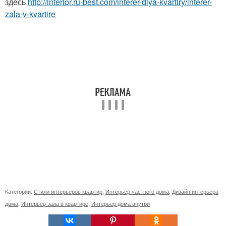
здесь
http://interior.ru-best.com/interer-dlya-kvartiry/interer-
zala-v-kvartire
Категории:
Стили интерьеров квартир
,
Интерьер частного дома
,
Дизайн интерьера
дома
,
Интерьер зала в квартире
,
Интерьер дома внутри