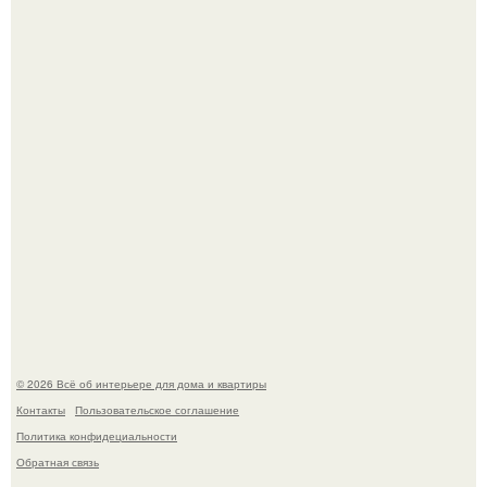
Откуда у дизайнера так много идей?
"Проиллюстрированные Люди": Томас майландер
превратил солнечные ожоги в арт - объект.
© 2026 Всё об интерьере для дома и квартиры
Контакты
Пользовательское соглашение
Политика конфидециальности
Обратная связь