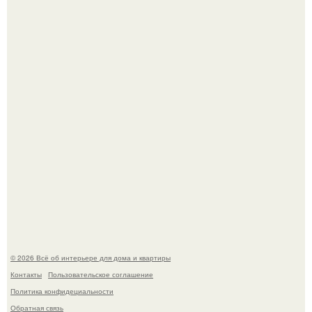
Опишите интерьер кухни в 2-3 словах.
"Ух, Заморочился же Дизайнер", - подумала я, когда
зашла в кафе - бар "слезы березы".
© 2026 Всё об интерьере для дома и квартиры
Контакты
Пользовательское соглашение
Политика конфидециальности
Обратная связь