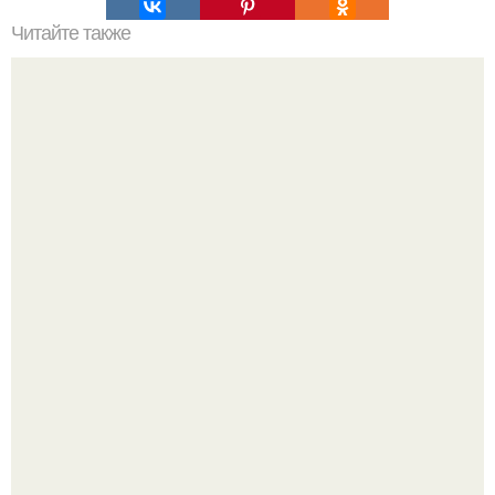
Читайте также
Вещи - вампиры и вещи - обереги в вашем доме.
Откуда у дизайнера так много идей?