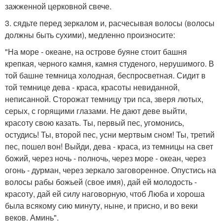
зажженной церковной свече.
3. сядьте перед зеркалом и, расчесывая волосы (волосы
должны быть сухими), медленно произносите:
"На море - океане, на острове буяне стоит башня
крепкая, черного камня, камня студеного, нерушимого. В
той башне темница холодная, беспросветная. Сидит в
той темнице дева - краса, красоты невиданной,
неписанной. Сторожат темницу три пса, зверя лютых,
серых, с горящими глазами. Не дают деве выйти,
красоту свою казать. Ты, первый пес, угомонись,
остудись! Ты, второй пес, усни мертвым сном! Ты, третий
пес, пошел вон! Выйди, дева - краса, из темницы на свет
божий, через ночь - полночь, через море - океан, через
огонь - дурман, через зеркало заговоренное. Опустись на
волосы рабы божьей (свое имя), дай ей молодость -
красоту, дай ей силу наговорную, чтоб Люба и хороша
была всякому сию минуту, ныне, и присно, и во веки
веков. Аминь".