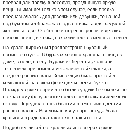
превращали прялку в весёлую, праздничную яркую
вещь. Внимание! Только в том случае, если прялка
предназначалась для девочки или девушки, то на ней
под букетом изображалась одна птичка, а для замужней
женщины - две. Особенно интересны росписи детских
прялок: цветы, веточка, нахохлившиеся смешные птички.
На Урале широко был распространён бурачный
промысел (туеса. В бураках хорошо хранилась пища в
доме, в поле, в лесу. Бураки из бересты украшали
теснением при помощи металлической чеканки, а
позднее расписывали. Композиция была простой и
компактной: на ярком фоне цветы, ветки, букеты.
В каждом доме непременно были сундуки без оковки, но
по красному фону чёрные полосы изображали железную
оковку. Передняя стенка белыми и зелёными цветами
расписывалась. Вся домашняя утварь, посуда была
красивой и радовала как хозяев, так и гостей.
Подробнее читайте о красивых интерьерах домов