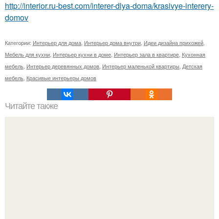
http://interior.ru-best.com/interer-dlya-doma/krasivye-interery-
domov
Категории:
Интерьер для дома
,
Интерьер дома внутри
,
Идеи дизайна прихожей
,
Мебель для кухни
,
Интерьер кухни в доме
,
Интерьер зала в квартире
,
Кухонная
мебель
,
Интерьер деревянных домов
,
Интерьер маленькой квартиры
,
Детская
мебель
,
Красивые интерьеры домов
Читайте также
Где живут Кардашьян. Где живет Ким Кардашьян.