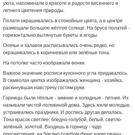
уюта, напоминали о красоте и радости весеннего и
летнего цветения природы.
Полати окрашивались в спокойные цвета, а в центре
размещали большое жёлтое солнце. На брусе полатей -
горизонтально вытянутые букеты и ягоды.
Опечье и залавок расписывались очень редко, но
окрашивались в коричневые или зелёные тона.
На потолке часто изображали венки.
Важное значение росписи кухонного угла придавалось.
В символах цветка изображалась женщина - хозяйка,
раскинувшая навстречу гостям руки.
Горницы были тёплые - зимние и холодные - летние. Их
называли чистой половиной дома. Здесь жили молодые,
устраивались праздники. И роспись другая делалась.
Тона красок светлее: бледно-голубой, белый, светло-
зелёный, золотой. Входишь в горницу - чудо
просветления: на бледно-голубом фоне нарисованы