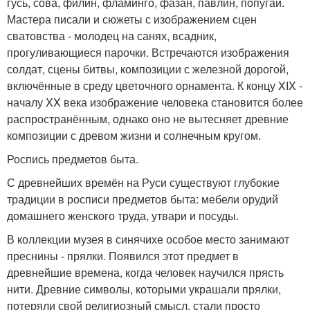
гусь, сова, филин, фламинго, фазан, павлин, попугай.
Мастера писали и сюжеты с изображением сцен
сватовства - молодец на санях, всадник,
прогуливающиеся парочки. Встречаются изображения
солдат, сцены битвы, композиции с железной дорогой,
включённые в среду цветочного орнамента. К концу XIX -
началу XX века изображение человека становится более
распространённым, однако оно не вытесняет древние
композиции с древом жизни и солнечным кругом.
Роспись предметов быта.
С древнейших времён на Руси существуют глубокие
традиции в росписи предметов быта: мебели орудий
домашнего женского труда, утвари и посуды.
В коллекции музея в синячихе особое место занимают
преснины - прялки. Появился этот предмет в
древнейшие времена, когда человек научился прясть
нити. Древние символы, которыми украшали прялки,
потеряли свой религиозный смысл, стали просто