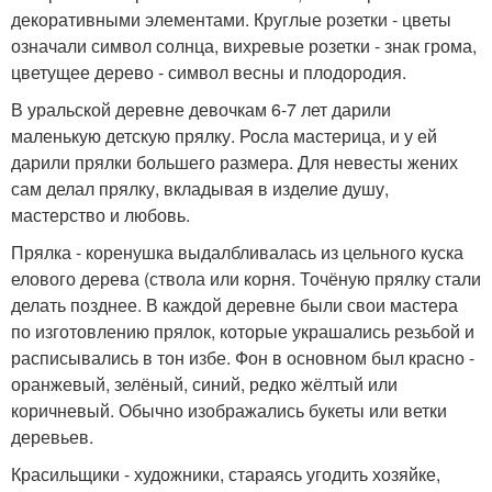
декоративными элементами. Круглые розетки - цветы
означали символ солнца, вихревые розетки - знак грома,
цветущее дерево - символ весны и плодородия.
В уральской деревне девочкам 6-7 лет дарили
маленькую детскую прялку. Росла мастерица, и у ей
дарили прялки большего размера. Для невесты жених
сам делал прялку, вкладывая в изделие душу,
мастерство и любовь.
Прялка - коренушка выдалбливалась из цельного куска
елового дерева (ствола или корня. Точёную прялку стали
делать позднее. В каждой деревне были свои мастера
по изготовлению прялок, которые украшались резьбой и
расписывались в тон избе. Фон в основном был красно -
оранжевый, зелёный, синий, редко жёлтый или
коричневый. Обычно изображались букеты или ветки
деревьев.
Красильщики - художники, стараясь угодить хозяйке,