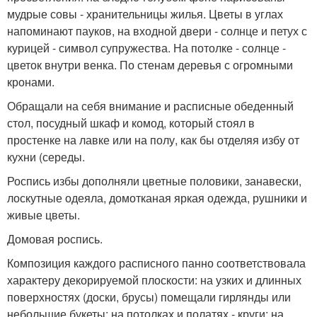
мудрые совы - хранительницы жилья. Цветы в углах
напоминают пауков, на входной двери - солнце и петух с
курицей - символ супружества. На потолке - солнце -
цветок внутри венка. По стенам деревья с огромными
кронами.
Обращали на себя внимание и расписные обеденный
стол, посудный шкаф и комод, который стоял в
простенке на лавке или на полу, как бы отделяя избу от
кухни (середы.
Роспись избы дополняли цветные половики, занавески,
лоскутные одеяла, домотканая яркая одежда, рушники и
живые цветы.
Домовая роспись.
Композиция каждого расписного панно соответствовала
характеру декорируемой плоскости: на узких и длинных
поверхностях (доски, брусы) помещали гирлянды или
небольшие букеты; на потолках и полатях - круги; на