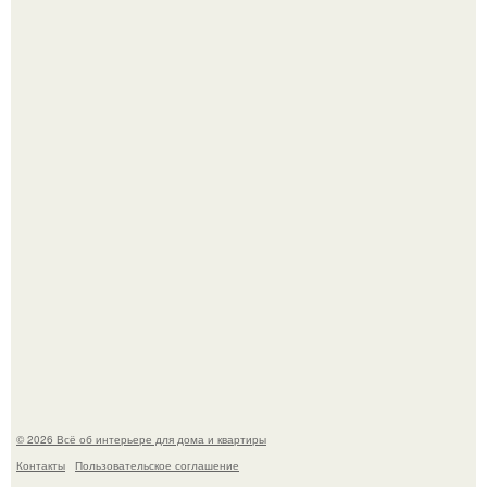
Сокровища из Hoff.
Эко - панно "Песочный Берег":
© 2026 Всё об интерьере для дома и квартиры
Контакты
Пользовательское соглашение