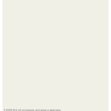
Дримскроллинг - новый формат мечтательности.
Привет всем дизайнерам интерьеров и не только!
© 2026 Всё об интерьере для дома и квартиры