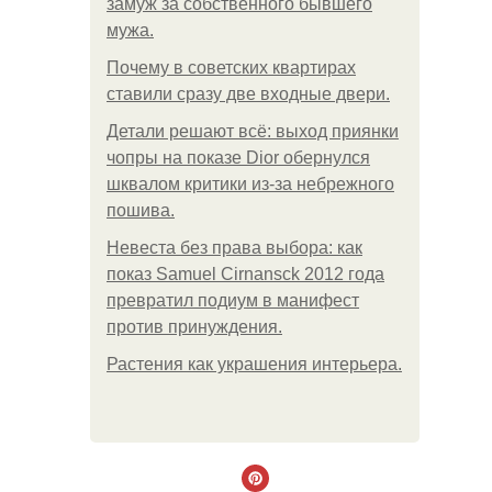
замуж за собственного бывшего
мужа.
Почему в советских квартирах
ставили сразу две входные двери.
Детали решают всё: выход приянки
чопры на показе Dior обернулся
шквалом критики из-за небрежного
пошива.
Невеста без права выбора: как
показ Samuel Cirnansck 2012 года
превратил подиум в манифест
против принуждения.
Растения как украшения интерьера.