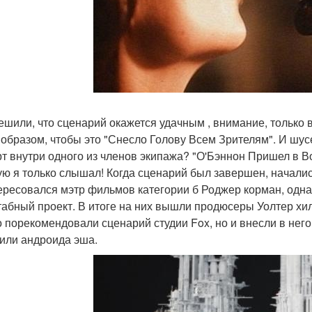
ешили, что сценарий окажется удачным , внимание, только в
 образом, чтобы это "Снесло Голову Всем Зрителям". И шус
рт внутри одного из членов экипажа? "О'Бэннон Пришел в Во
ую я только слышал! Когда сценарий был завершен, начали
ересовался мэтр фильмов категории б Роджер корман, однак
абный проект. В итоге на них вышли продюсеры Уолтер хил
о порекомендовали сценарий студии Fox, но и внесли в него
или андроида эша.