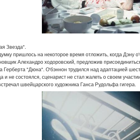
ая Звезда".
думку пришлось на некоторое время отложить, когда Дэну о
новщик Алехандро ходоровский, предложив присоединиться
а Герберта "Дюна". О'бэннон трудился над адаптацией шесть
да и не состоялся, сценарист не стал жалеть о своем участи
встречал швейцарского художника Ганса Рудольфа гигера.