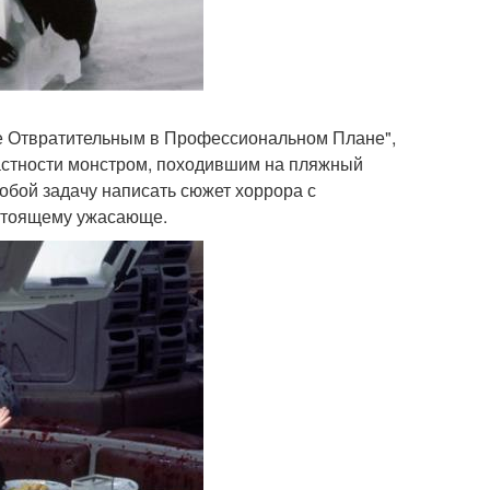
же Отвратительным в Профессиональном Плане",
частности монстром, походившим на пляжный
собой задачу написать сюжет хоррора с
астоящему ужасающе.