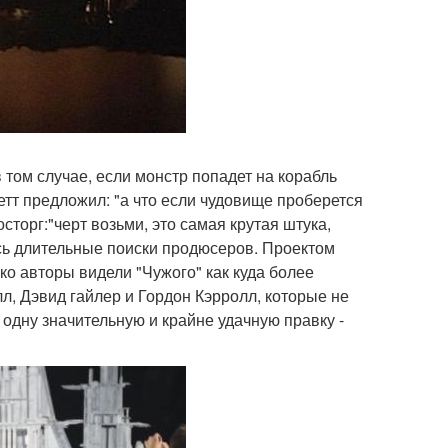
 том случае, если монстр попадет на корабль
етт предложил: "а что если чудовище проберется
сторг:"черт возьми, это самая крутая штука,
сь длительные поиски продюсеров. Проектом
о авторы видели "Чужого" как куда более
л, Дэвид гайлер и Гордон Кэрролл, которые не
 одну значительную и крайне удачную правку -