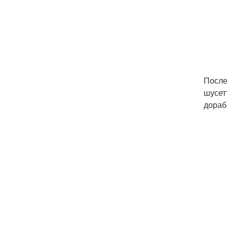
После
шусет
дораб