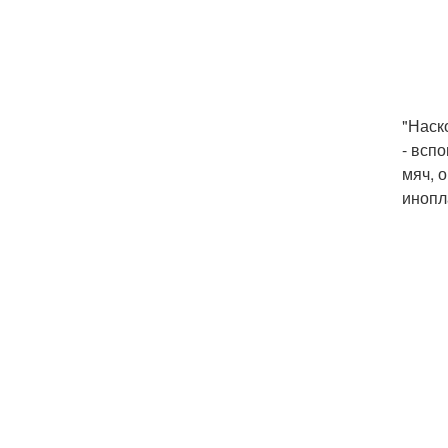
"Наск
- всп
мяч, 
инопл