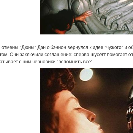
 отмены "Дюны" Дэн о'бэннон вернулся к идее "чужого" и 
том. Они заключили соглашение: сперва шусетт помогает о'б
атывает с ним черновики "вспомнить все".