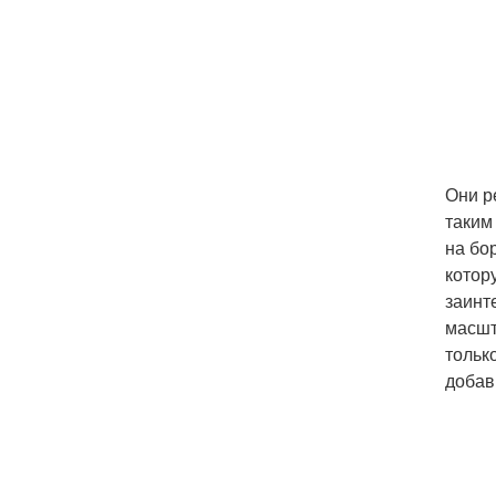
Они р
таким
на бо
котор
заинт
масшт
тольк
добав