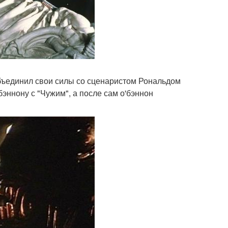
объединил свои силы со сценаристом Рональдом
эннону с "Чужим", а после сам о'бэннон