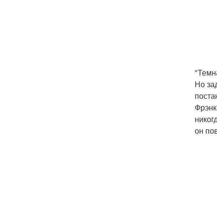
"Темн
Но за
поста
Фрэнк
никог
он по