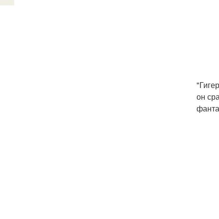
"Гиге
он ср
фанта