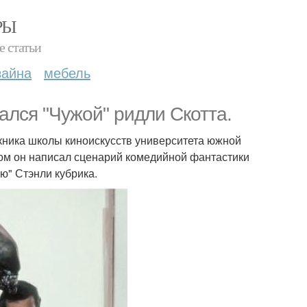
РЫ
е статьи
зайна
мебель
ался "Чужой" ридли Скотта.
скника школы киноискусств университета южной
ом он написал сценарий комедийной фантастики
ю" Стэнли кубрика.