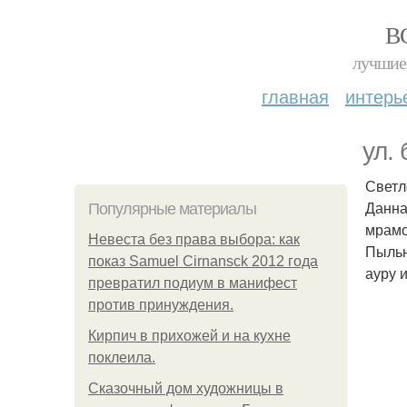
В
лучшие 
главная
интерь
ул.
Светл
Данна
Популярные материалы
мрамо
Невеста без права выбора: как
Пыльн
показ Samuel Cirnansck 2012 года
ауру 
превратил подиум в манифест
против принуждения.
Кирпич в прихожей и на кухне
поклеила.
Сказочный дом художницы в