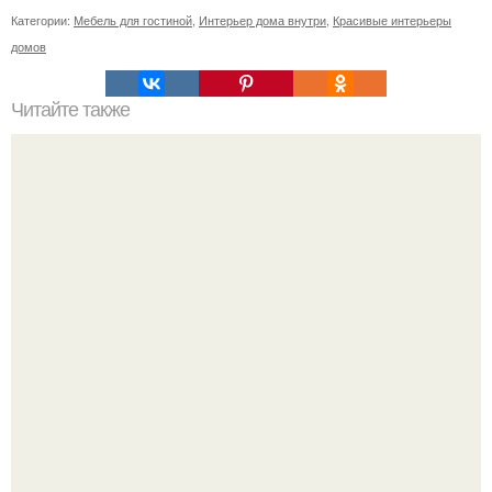
Категории:
Мебель для гостиной
,
Интерьер дома внутри
,
Красивые интерьеры
домов
Читайте также
Значение картина с волками. В том случае, если вы
любите вышивать, то наверняка задумывались о том,
что означает та или иная вышитая вами картина.