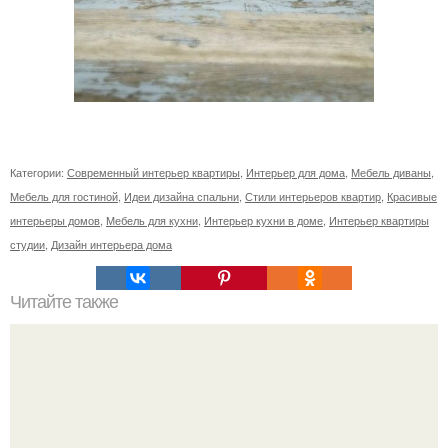
Категории:
Современный интерьер квартиры
,
Интерьер для дома
,
Мебель диваны
,
Мебель для гостиной
,
Идеи дизайна спальни
,
Стили интерьеров квартир
,
Красивые
интерьеры домов
,
Мебель для кухни
,
Интерьер кухни в доме
,
Интерьер квартиры
студии
,
Дизайн интерьера дома
Читайте также