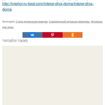
http://interior.ru-best.com/interer-dlya-doma/interer-dlya-
doma
Категории:
Стили интерьеров квартир
,
Современный интерьер квартиры
,
Интерьер
для дома
Читайте также
Где найти место для книг в маленькой квартире:
интересные идеи по организации пространства?