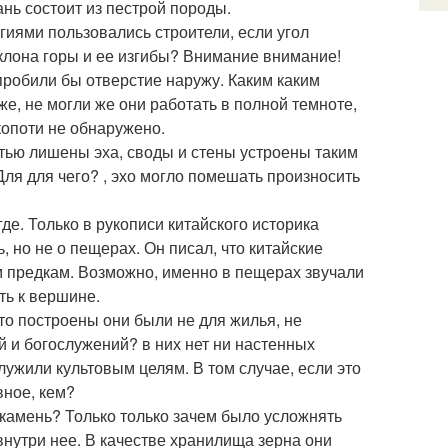
ань состоит из пестрой породы.
гиями пользовались строители, если угол
аклона горы и ее изгибы? Внимание внимание!
 пробили бы отверстие наружу. Каким каким
е, не могли же они работать в полной темноте,
копоти не обнаружено.
тью лишены эха, своды и стены устроены таким
Для для чего? , эхо могло помешать произносить
де. Только в рукописи китайского историка
нь, но не о пещерах. Он писал, что китайские
м предкам. Возможно, именно в пещерах звучали
ть к вершине.
что построены они были не для жилья, не
й и богослужений? в них нет ни настенных
служили культовым целям. В том случае, если это
вное, кем?
 камень? Только только зачем было усложнять
внутри нее. В качестве хранилища зерна они