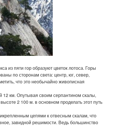
са из пяти гор образуют цветок лотоса. Горы
ваны по сторонам света: центр, юг, север,
тметить, что это необычайно живописная
й 12 км. Опутывая своим серпантином скалы,
 высоте 2 100 м. в основном проделать этот путь
рикрепленным цепями к отвесным скалам, что
авное, завидной решимости. Ведь большинство