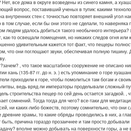
 Нет, все дома в округе возведены из синего камня, а хуаш
ющий вопрос, поставивший ученых в тупик: какими техноло
на внутренних стен с точностью повторяет внешний угол н
о в том случае, если бы они этого не сделали, то наверняка
ом людям удалось добиться такого необычного интерьера? ж
т, как-то освещали помещения, но никаких следов огня или 
шенно удивительным кажется тот факт, что пещеры полнос
ом, что они поглощают звуки, обеспечивая полную тишину. 
ву.
?зачем? , что такое масштабное сооружение не описано ниг
ии хань (135-87 гг. до н. э. ) есть упоминание о горе хуаша
тели приходили к горе, чтобы помолиться там богам и свои
олитвы, ведь вряд ли императоры проделывали сложный пу
цель строительства пещер по сей день остается загадкой. , 
ает сомнений. Тогда тогда для чего? все-таки для медитаци
сей, ни каких-либо божеств, поэтому сомнительно, что они 
е древние храмы, то какие обряды проводились в них, а гла
 быть, причина гораздо прозаичнее и там просто добывали
задачу? вполне можно добывать на поверхности горы, а не 