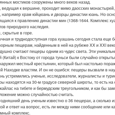
янных мостиков сооружены много веков назад.
, ведущая к вершине, проходит мимо даосских монастырей,
, например храм юйцюань и дворцы династии юань. Но осно
ящаяся к правлению династии мин (1368-1644. Комплекс ху
тов природного наследия.
, скрытые в горе.
чная и труднодоступная гора хуашань сегодня стала еще 
ворным пещерам, найденным в ней на рубеже XX и XXI веков
душно считают пещеры одним из чудес света. Эти уникальн
й (Китай) к Востоку от города туньси были случайно открыты
наружил местный крестьянин, который был настолько пора
ей Находке властям. И он не ошибся: пещеры вызвали в н
нь устремились ученые, исследователи, журналисты и тури
ы находятся на 30-м градусе северной широты, то есть на
 кайлас на тибете и бермудским треугольником, и как бы за
ложение можно случайностью считать.
годняшний день ученым известно о 36 пещерах, а сколько их
кой и ответ на вопрос, есть ли между ними сообщение или к
мный комплекс.