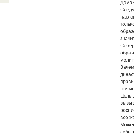
Дома?
Следу
накло
тольк
образ
значи
Совер
образ
молит
Зачем
династ
прави
эти м
Цель 
вызыв
роспи
все ж
Может
себе 