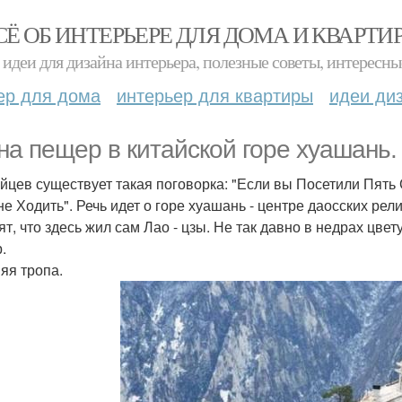
СЁ ОБ ИНТЕРЬЕРЕ ДЛЯ ДОМА И КВАРТИ
идеи для дизайна интерьера, полезные советы, интересны
ер для дома
интерьер для квартиры
идеи ди
на пещер в китайской горе хуашань.
айцев существует такая поговорка: "Если вы Посетили Пять
не Ходить". Речь идет о горе хуашань - центре даосских рел
ят, что здесь жил сам Лао - цзы. Не так давно в недрах цв
.
яя тропа.