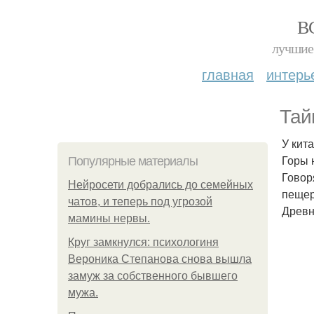
В
лучшие 
главная
интерь
Тай
У кит
Горы 
Популярные материалы
Говор
Нейросети добрались до семейных
пещер
чатов, и теперь под угрозой
Древн
мамины нервы.
Круг замкнулся: психологиня
Вероника Степанова снова вышла
замуж за собственного бывшего
мужа.