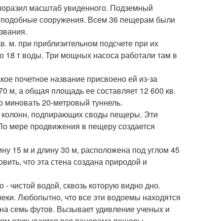
 поразил масштаб увиденного. Подземный
е подобные сооружения. Всем 36 пещерам были
звания.
. м. при приблизительном подсчете при их
но 18 т воды. Три мощных насоса работали там в
ое почетное название присвоено ей из-за
0 м, а общая площадь ее составляет 12 600 кв.
но миновать 20-метровый туннель.
 колонн, подпирающих своды пещеры. Эти
 По мере продвижения в пещеру создается
ну 15 м и длину 30 м, расположена под углом 45
ить, что эта стена создана природой и
- чистой водой, сквозь которую видно дно.
еки. Любопытно, что все эти водоемы находятся
 на семь футов. Вызывает удивление ученых и
лям открывается вся панорама пещеры.