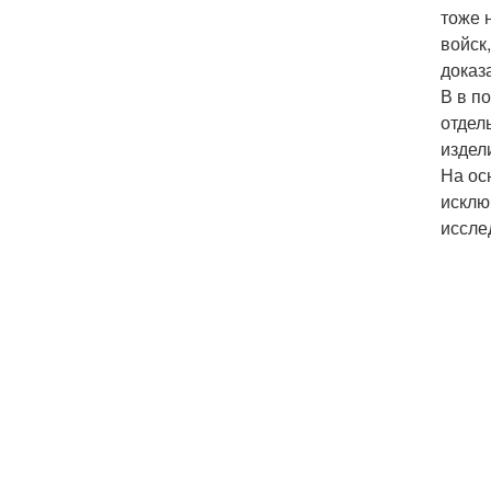
тоже 
войск
доказ
В в п
отдел
издел
На ос
исклю
иссле