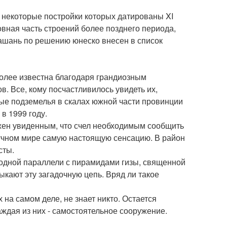
 некоторые постройки которых датированы XI
вная часть строений более позднего периода,
ашань по решению юнеско внесен в список
более известна благодаря грандиозным
. Все, кому посчастливилось увидеть их,
ые подземелья в скалах южной части провинции
 в 1999 году.
жен увиденным, что счел необходимым сообщить
аучном мире самую настоящую сенсацию. В район
сты.
 одной параллели с пирамидами гизы, священной
мыкают эту загадочную цепь. Вряд ли такое
 на самом деле, не знает никто. Остается
аждая из них - самостоятельное сооружение.