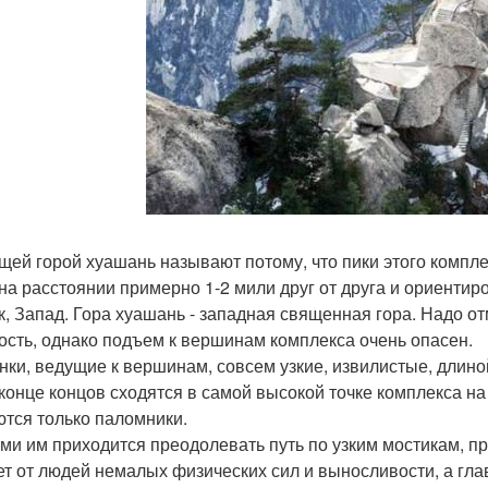
щей горой хуашань называют потому, что пики этого комплек
 на расстоянии примерно 1-2 мили друг от друга и ориентиро
к, Запад. Гора хуашань - западная священная гора. Надо о
ость, однако подъем к вершинам комплекса очень опасен.
нки, ведущие к вершинам, совсем узкие, извилистые, длино
 конце концов сходятся в самой высокой точке комплекса на
тся только паломники.
ми им приходится преодолевать путь по узким мостикам, п
ет от людей немалых физических сил и выносливости, а гл