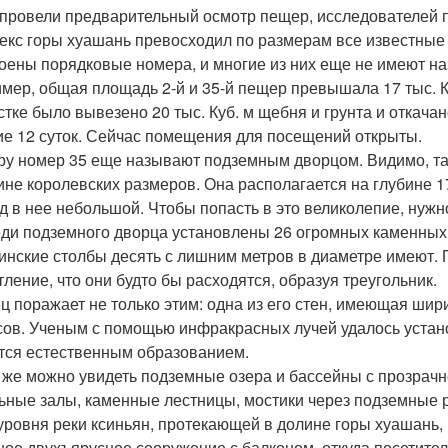
 провели предварительный осмотр пещер, исследователей
екс горы хуашань превосходил по размерам все известны
оены порядковые номера, и многие из них еще не имеют на
мер, общая площадь 2-й и 35-й пещер превышала 17 тыс. Кв
стке было вывезено 20 тыс. Куб. м щебня и грунта и откача
ие 12 суток. Сейчас помещения для посещений открыты.
у номер 35 еще называют подземным дворцом. Видимо, так
ине королевских размеров. Она располагается на глубине 17
од в нее небольшой. Чтобы попасть в это великолепие, нуж
ди подземного дворца установлены 26 огромных каменных
инские столбы десять с лишним метров в диаметре имеют.
тление, что они будто бы расходятся, образуя треугольник.
ц поражает не только этим: одна из его стен, имеющая шири
сов. Ученым с помощью инфракрасных лучей удалось установ
тся естественным образованием.
 же можно увидеть подземные озера и бассейны с прозрачно 
ьные залы, каменные лестницы, мостики через подземные р
уровня реки ксиньян, протекающей в долине горы хуашань,
ное двухъярусное сооружение с балконом, откуда посетите