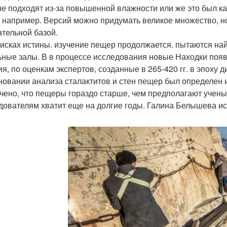
не подходят из-за повышенной влажности или же это был ка
, например. Версий можно придумать великое множество, но
ательной базой.
оисках истины. изучение пещер продолжается. пытаются най
ьные залы. В в процессе исследования новые Находки поя
ия, по оценкам экспертов, созданные в 265-420 гг. в эпоху д
новании анализа сталактитов и стен пещер был определен и
чено, что пещеры гораздо старше, чем предполагают учены
дователям хватит еще на долгие годы. Галина Белышева исто