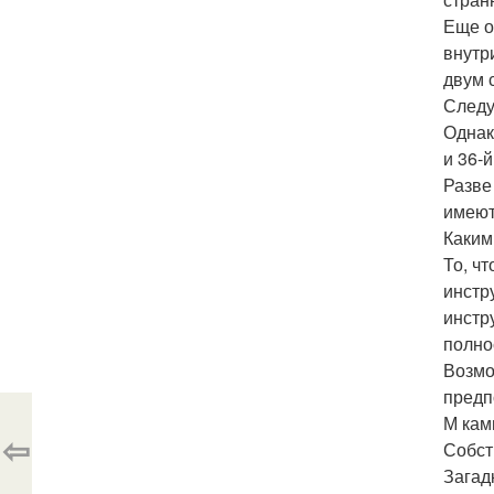
Еще о
внутр
двум 
Следу
Однак
и 36-
Разве
имеют
Каким
То, ч
инстр
инстр
полно
Возмо
предп
М кам
⇦
Собст
Загад