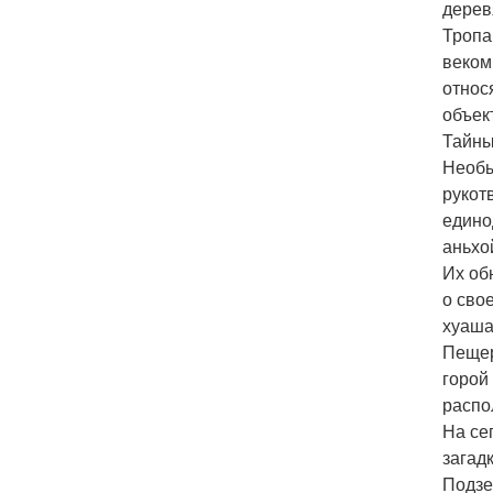
дерев
Тропа
веком
относ
объек
Тайны
Необы
рукот
едино
аньхо
Их об
о сво
хуаша
Пещер
горой
распо
На се
загад
Подзе