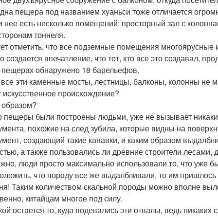
дна пещера под названием хуаньси тоже отличается огромно
и нее есть несколько помещений: просторный зал с колонна
сторонам тоннеля.
ет отметить, что все подземные помещения многоярусные 
о создается впечатление, что тот, кто все это создавал, пр
й пещерах обнаружено 18 барельефов.
 все эти каменные мосты, лестницы, балконы, колонны не м
 искусственное происхождение?
 образом?
то пещеры были построены людьми, уже не вызывает никаких
умента, похожие на след зубила, которые видны на поверхно
умент, создающий такие канавки, и каким образом выдалбл
стью, а также пользовались ли древние строители лесами, д
жно, люди просто максимально использовали то, что уже бы
оложить, что породу все же выдалбливали, то им пришлось б
ня! Таким количеством скальной породы можно вполне выло
венно, китайцам многое под силу.
кой остается то, куда подевались эти отвалы, ведь никаких