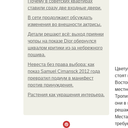
Почему в советских квартирах
ставили сразу две входные двери.
В сети продолжают обсуждать
изменения во внешности актрисы.
Детали решают всё: выход приянки
чопры на показе Dior обернулся
шквалом критики из-за небрежного
пошива.
Невеста без права выбора: как
Цвету
показ Samuel Cirnansck 2012 года
стоят
превратил подиум в манифест
Восто
против принуждения.
местн
Растения как украшения интерьера.
Тропи
они в
решаю
Места
требу