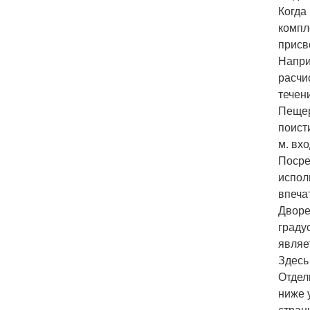
Когда
компл
присв
Напри
расчи
течен
Пещер
поист
м. вх
Посре
испол
впеча
Дворе
граду
являе
Здесь
Отдел
ниже 
стран