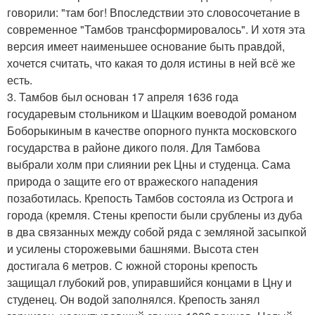
говорили: "там бог! Впоследствии это словосочетание в
современное "Тамбов трансформировалось". И хотя эта
версия имеет наименьшее основание быть правдой,
хочется считать, что какая то доля истины в ней всё же
есть.
3. Тамбов был основан 17 апреля 1636 года
государевым стольником и Шацким воеводой романом
Боборыкиным в качестве опорного пункта московского
государства в районе дикого поля. Для Тамбова
выбрали холм при слиянии рек Цны и студенца. Сама
природа о защите его от вражеского нападения
позаботилась. Крепость Тамбов состояла из Острога и
города (кремля. Стены крепости были срублены из дуба
в два связанных между собой ряда с земляной засыпкой
и усилены сторожевыми башнями. Высота стен
достигала 6 метров. С южной стороны крепость
защищал глубокий ров, упиравшийся концами в Цну и
студенец. Он водой заполнялся. Крепость занял