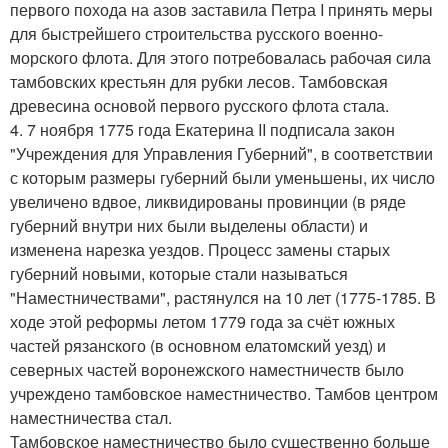
первого похода на азов заставила Петра I принять меры
для быстрейшего строительства русского военно-
морского флота. Для этого потребовалась рабочая сила
тамбовских крестьян для рубки лесов. Тамбовская
древесина основой первого русского флота стала.
4. 7 ноября 1775 года Екатерина II подписала закон
"Учреждения для Управления Губерний", в соответствии
с которым размеры губерний были уменьшены, их число
увеличено вдвое, ликвидированы провинции (в ряде
губерний внутри них были выделены области) и
изменена нарезка уездов. Процесс замены старых
губерний новыми, которые стали называться
"Наместничествами", растянулся на 10 лет (1775-1785. В
ходе этой реформы летом 1779 года за счёт южных
частей рязанского (в основном елатомский уезд) и
северных частей воронежского наместничеств было
учреждено тамбовское наместничество. Тамбов центром
наместничества стал.
Тамбовское наместничество было существенно больше