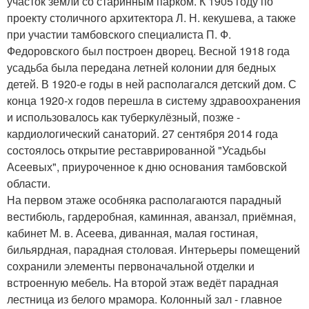
участок земли со старинным парком. К 1905 году по
проекту столичного архитектора Л. Н. кекушева, а также
при участии тамбовского специалиста П. Ф.
Федоровского был построен дворец. Весной 1918 года
усадьба была передана летней колонии для бедных
детей. В 1920-е годы в ней располагался детский дом. С
конца 1920-х годов перешла в систему здравоохранения
и использовалось как туберкулёзный, позже -
кардиологический санаторий. 27 сентября 2014 года
состоялось открытие реставрированной "Усадьбы
Асеевых", приуроченное к дню основания тамбовской
области.
На первом этаже особняка располагаются парадный
вестибюль, гардеробная, каминная, аванзал, приёмная,
кабинет М. в. Асеева, диванная, малая гостиная,
бильярдная, парадная столовая. Интерьеры помещений
сохранили элементы первоначальной отделки и
встроенную мебель. На второй этаж ведёт парадная
лестница из белого мрамора. Колонный зал - главное