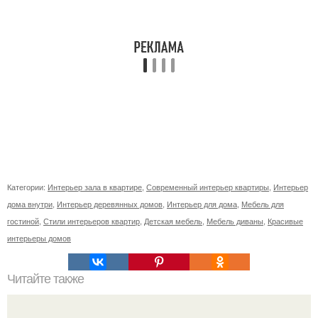
Категории:
Интерьер зала в квартире
,
Современный интерьер квартиры
,
Интерьер
дома внутри
,
Интерьер деревянных домов
,
Интерьер для дома
,
Мебель для
гостиной
,
Стили интерьеров квартир
,
Детская мебель
,
Мебель диваны
,
Красивые
интерьеры домов
Читайте также