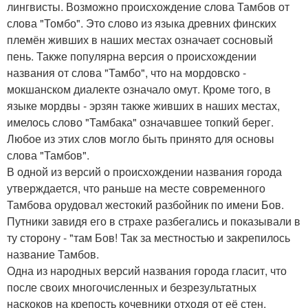
лингвисты. Возможно происхождение слова Тамбов от
слова "Томбо". Это слово из языка древних финских
племён живших в наших местах означает сосновый
пень. Также популярна версия о происхождении
названия от слова "Тамбо", что на мордовско -
мокшанском диалекте означало омут. Кроме того, в
языке мордвы - эрзян также живших в наших местах,
имелось слово "Тамбака" означавшее топкий берег.
Любое из этих слов могло быть принято для основы
слова "Тамбов".
В одной из версий о происхождении названия города
утверждается, что раньше на месте современного
Тамбова орудовал жестокий разбойник по имени Бов.
Путники завидя его в страхе разбегались и показывали в
ту сторону - "там Бов! Так за местностью и закрепилось
название Тамбов.
Одна из народных версий названия города гласит, что
после своих многочисленных и безрезультатных
наскоков на крепость кочевники отходя от её стен,