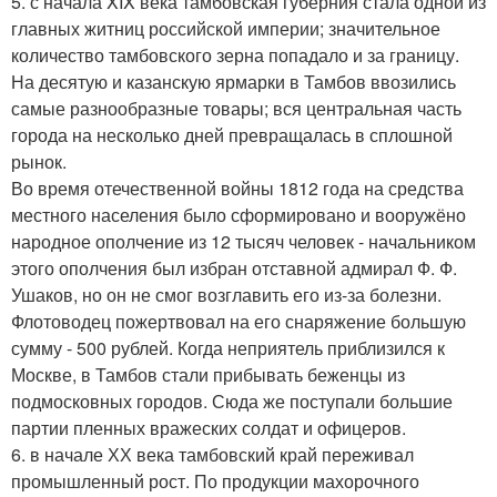
5. с начала XIX века тамбовская губерния стала одной из
главных житниц российской империи; значительное
количество тамбовского зерна попадало и за границу.
На десятую и казанскую ярмарки в Тамбов ввозились
самые разнообразные товары; вся центральная часть
города на несколько дней превращалась в сплошной
рынок.
Во время отечественной войны 1812 года на средства
местного населения было сформировано и вооружёно
народное ополчение из 12 тысяч человек - начальником
этого ополчения был избран отставной адмирал Ф. Ф.
Ушаков, но он не смог возглавить его из-за болезни.
Флотоводец пожертвовал на его снаряжение большую
сумму - 500 рублей. Когда неприятель приблизился к
Москве, в Тамбов стали прибывать беженцы из
подмосковных городов. Сюда же поступали большие
партии пленных вражеских солдат и офицеров.
6. в начале ХХ века тамбовский край переживал
промышленный рост. По продукции махорочного