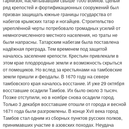
гарнизон, насчитывавший свыше 1000 воинов. Целый
ряд крепостей и фортификационных сооружений был
призван защищать южные границы государства от
набегов крымских татар и ногайцев. Строительство
укреплённой черты потребовало громадных усилий от
немногочисленного местного населения, но траты не
были напрасны. Татарским набегам была поставлена
надёжная преграда. Тем временем под защитой
началось заселение крепости. Крестьян привлекали в
этом крае плодородные земли и возможность скрыться
от помещиков. Но вслед за крестьянами на тамбовские
земли пришли и феодалы. В 1670 году на севере
тамбовского края началось восстание. И уже 29 октября
восставшие осадили Тамбов. Их было около 3 тысяч.
Позже отступили, но в ноябре снова осадили город.
Только 3 декабря восставшие отошли от города и весной
1671 года были разгромлены. В конце Xvii века город
Тамбов стал одним из сборных пунктов русских полков,
принимавших участие в азовских походах. Неудача