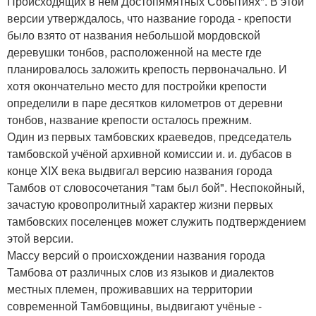
Происходящих в нём Достопямятных Событиях". В этой
версии утверждалось, что название города - крепости
было взято от названия небольшой мордовской
деревушки тонбов, расположенной на месте где
планировалось заложить крепость первоначально. И
хотя окончательно место для постройки крепости
определили в паре десятков километров от деревни
тонбов, название крепости осталось прежним.
Один из первых тамбовских краеведов, председатель
тамбовской учёной архивной комиссии и. и. дубасов в
конце XIX века выдвигал версию названия города
Тамбов от словосочетания "там был бой". Неспокойный,
зачастую кровопролитный характер жизни первых
тамбовских поселенцев может служить подтверждением
этой версии.
Массу версий о происхождении названия города
Тамбова от различных слов из языков и диалектов
местных племен, проживавших на территории
современной Тамбовщины, выдвигают учёные -