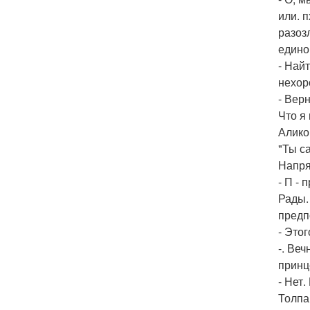
или. 
разоз
едино
- Най
нехор
- Вер
Что я
Алико
"Ты с
Напря
- П -
Рады.
предп
- Этог
-. Ве
принц
- Нет.
Толпа