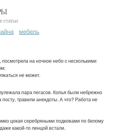
РЫ
е статьи
зайна
мебель
 посмотрела на ночное небо c несколькими
ом:
олжаться не может.
лулежала пара пегасов. Копья были небрежно
а посту, травили анекдоты. А что? Работа не
громко цокая серебряными подковами по белому
даже какой-то ленцой встали.