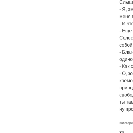
Слыша
- Я, 
меня 
- И чт
- Еще
Селес
собой
- Бла
одиноч
- Как 
- О, 
кремо
принц
свобо
ты та
ну пр
Категори