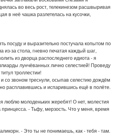
днялась во весь рост, телекинезом расшвыривая
ая в неё чашка разлетелась на кусочки,
ять посуду и выразительно постучала копытом по
а из-за стола, гневно печатая каждый шаг,
олить из дворца распоследнего идиота - я
миллиарды лунчёванных лично селестией! Проведу
титул троллестии!
 и со звоном треснули, осыпав селестию дождём
нно расплавившись и испарившись ещё в полёте.
то я люблю молоденьких жеребят! О нет, молестия
 принцесса. - Тьфу, мерзость. Что у меня, время
ликорн. - Это ты не понимаешь, как - тебя - там.