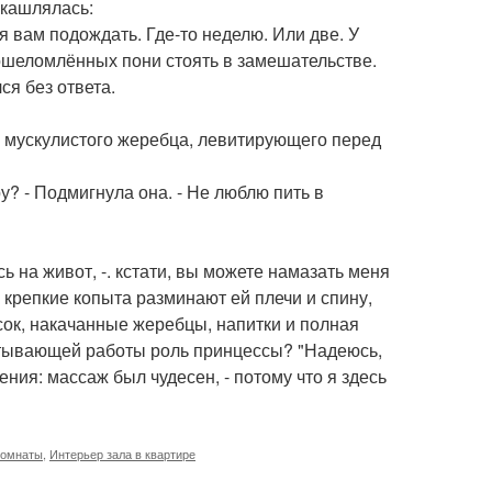
окашлялась:
ся вам подождать. Где-то неделю. Или две. У
 ошеломлённых пони стоять в замешательстве.
ся без ответа.
, мускулистого жеребца, левитирующего перед
у? - Подмигнула она. - Не люблю пить в
ь на живот, -. кстати, вы можете намазать меня
 крепкие копыта разминают ей плечи и спину,
сок, накачанные жеребцы, напитки и полная
атывающей работы роль принцессы? "Надеюсь,
ения: массаж был чудесен, - потому что я здесь
комнаты
,
Интерьер зала в квартире