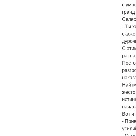
с умн
гранд
Селес
- Ты 
скаже
дуроч
С эти
распа
Посто
разгр
наказ
Найтм
жесто
истин
начал
Вот ч
- При
усилий
- О, м