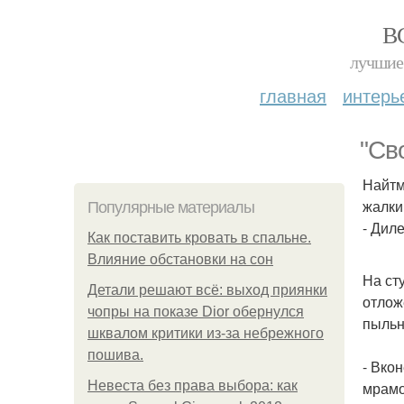
В
лучшие 
главная
интерь
"Св
Найтм
жалки
Популярные материалы
- Дил
Как поставить кровать в спальне.
Влияние обстановки на сон
На ст
Детали решают всё: выход приянки
отлож
чопры на показе Dior обернулся
пыльн
шквалом критики из-за небрежного
пошива.
- Вко
Невеста без права выбора: как
мрамо