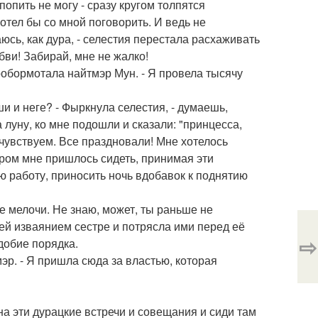
опить не могу - сразу кругом толпятся
отел бы со мной поговорить. И ведь не
аюсь, как дура, - селестия перестала расхаживать
юбви! Забирай, мне не жалко!
пробормотала найтмэр Мун. - Я провела тысячу
ши и неге? - Фыркнула селестия, - думаешь,
луну, ко мне подошли и сказали: "принцесса,
чувствуем. Все праздновали! Мне хотелось
тором мне пришлось сидеть, принимая эти
ю работу, приносить ночь вдобавок к поднятию
е мелочи. Не знаю, может, ты раньше не
шей изваянием сестре и потрясла ими перед её
⇨
одобие порядка.
мэр. - Я пришла сюда за властью, которая
 на эти дурацкие встречи и совещания и сиди там