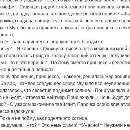
пхмвфм! - Сидящая рядом с ней земная пони наконец заткну
лится, но вдруг поняла, что поведение розовой пони её за
рожка, глядя на принцессу со опаской, но в её взгляде свер
тмэр Мун, бывшая принцесса луна и сестра принцессы селест
ошего.
но. Я - ваша принцесса, вернувшаяся. С отдыха.
 несу? -. Я хорошо. Отдохнула, тысяча лет в компании моей 
рн попыталась придать голосу зловещий оттенок. Получилось
ама - то в это веришь? - Поэтому вместо принцессы селестии
женная тишина повисла.
 прошу прощения, принцесса, - наконец решилась мэр пониви
 За вас, - каждое следующее слово звучало всё неувереннее,
олагалось, что селестия поднимет солнце. - Пони умолкла и
о не будет, - отрезала найтмэр. Пони ахнули. - Ночь будет дл
чно? - С ужасом закончила твайлайт. Парочка особо впечатл
есса вздохнула:
 Пока я не пойму, как поднять это солнце.
 зашумела. "Что? ""Это немыслимо! ""Ужасно! ""Неужели нас