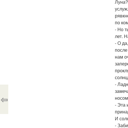
Луна?
услуж
рявкн
по ко
- Но 
лет. Н
- О д
после
нам о
запер
прокл
солнц
- Лад
замеч
⇦
носом
- Эта
прина
И сол
- Заб