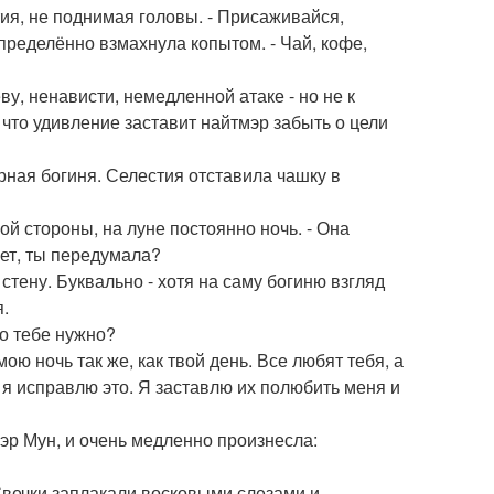
тия, не поднимая головы. - Присаживайся,
определённо взмахнула копытом. - Чай, кофе,
у, ненависти, немедленной атаке - но не к
 что удивление заставит найтмэр забыть о цели
ерная богиня. Селестия отставила чашку в
гой стороны, на луне постоянно ночь. - Она
жет, ты передумала?
тену. Буквально - хотя на саму богиню взгляд
я.
то тебе нужно?
мою ночь так же, как твой день. Все любят тебя, а
 я исправлю это. Я заставлю их полюбить меня и
эр Мун, и очень медленно произнесла:
Свечки заплакали восковыми слезами и