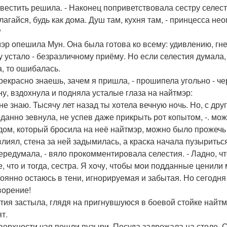
навестить решила. - Наконец поприветствовала сестру селес
лагайся, будь как дома. Душ там, кухня там, - принцесса не
?
эр опешила Мун. Она была готова ко всему: удивлению, гнев
у устало - безразличному приёму. Но если селестия думала,
а, то ошибалась.
прекрасно знаешь, зачем я пришла, - прошипела угольно - ч
ну, вздохнула и подняла усталые глаза на найтмэр:
 не знаю. Тысячу лет назад ты хотела вечную ночь. Но, с дру
данно зевнула, не успев даже прикрыть рот копытом, -. мо
дом, который бросила на неё найтмэр, можно было прожечь с
влиял, стена за ней задымилась, а краска начала пузыритьс
передумала, - вяло прокомментировала селестия. - Ладно, ч
е, что и тогда, сестра. Я хочу, чтобы мои подданные ценили 
тоянно остаюсь в тени, игнорируемая и забытая. Но сегодня
ворение!
тия застыла, глядя на пригнувшуюся в боевой стойке найтм
т.
верхности чая пошли пузыри. Посуда задрожала на столе. 