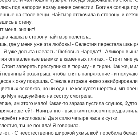
лись под напором возмущения селестии. Богиня солнца по
енные на столе вещи. Найтмэр отскочила в сторону, и летящ
вшись в стену.
т меня, значит!
дна чашка в сторону найтмэр полетела.
ешь, где у меня уже эта любовь! - Селестия перестала швыр
. - Я уже досыта наелась "Любовью Народа"! - Аликорн вышл
ляя оплавленные выемки в каменных плитах. - Стоит мне ув
. Стоит запереть преступника в тюрьму - я тиран. Как же, 
 невинный розыгрыш, чтобы снять напряжение - и получаю 
есса к окну подошла. Стёкла витража низко завибрировали
цветных осколков, но ни один не коснулся шёрстки, мгнове
эр Мун недоумённо на сестру смотрела.
нет же, им этого мало! Какая-то зараза пустила слушок, буд
 прячьте детей! - Наигранно - высоким голосом передразнила
 жеребят насиловать! Да я сплю четыре часа в сутки.
селестия, ты не поняла! Я говорила.
 е -ет. - С неестественно широкой ухмылкой перебила белая а