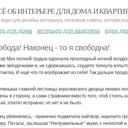
СЁ ОБ ИНТЕРЬЕРЕ ДЛЯ ДОМА И КВАРТИ
идеи для дизайна интерьера, полезные советы, интересны
ер для дома
интерьер для квартиры
идеи ди
обода! Наконец - то я свободна!
эр Мун полной грудью вдохнула прохладный ночной воздух,
ми звёздочками и, не сдержавшись, сердито топнула копыт
етантка. И ещё что-то воображает из себя! Так дальше прод
упеньках главной лестницы королевского дворца лениво по
ены в сторону, а сами стражники вместо того, чтоб стоять н
ая, платят исправно, чп нет и не было.
нец обленились, - иронично подметила найтмэр, нарочито 
ру. Пегасы, заслышав "Неправильные" звуки, с неохотой и 