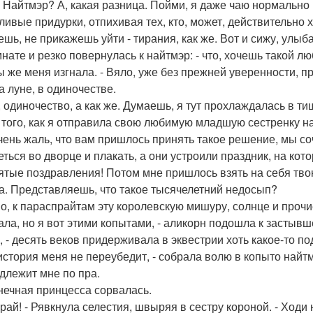
 Найтмэр? А, какая разница. Пойми, я даже чаю нормально п
ливые придурки, отпихивая тех, кто, может, действительно х
ешь, не прикажешь уйти - тирания, как же. Вот и сижу, улыб
мнате и резко повернулась к найтмэр: - что, хочешь такой л
ты же меня изгнала. - Вяло, уже без прежней уверенности, 
а луне, в одиночестве.
а, одиночество, а как же. Думаешь, я тут прохлаждалась в ти
 того, как я отправила свою любимую младшую сестренку на 
чень жаль, что вам пришлось принять такое решение, мы со
еться во дворце и плакать, а они устроили праздник, на ко
ятые поздравления! Потом мне пришлось взять на себя тво
а. Представляешь, что такое тысячелетний недосып?
но, к параспрайтам эту королевскую мишуру, солнце и прочи
ала, но я вот этими копытами, - аликорн подошла к застыв
, - десять веков придерживала в эквестрии хоть какое-то п
 история меня не переубедит, - собрала волю в копыто найт
длежит мне по пра.
нечная принцесса сорвалась.
ирай! - Рявкнула селестия, швыряя в сестру короной. - Ходи