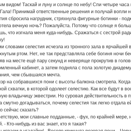
ым видом! Таскай и луну и солнце по небу! Спи четыре часа
 Гала! Принимай ответственные решения и получай вопли н
тия сбросила нагрудник, стряхнула фигурные ботинки - под
хотела вечную ночь? Пожалуйста. Потому что солнце я больш
шь, что изгнала меня куда-нибудь. Сражаться с сестрой рад
ку!
ми словами селестия исчезла из тронного зала в ярчайшей
хнутым ртом. Нет, не так представляла себе богиня ночи бе
яв на месте ещё пару секунд и неверяще прокрутив в голов
омленный кабинет, а затем подняла с пола золотую диадему
ания, чем сбывшаяся мечта.
эр на собравшихся пони с высоты балкона смотрела. Когда-
кой схватки, в которой одолеет селестию. Как все будут в в
ную владычицу эквестрии. Но суровая действительность в п
а смутно догадываться, почему селестия так легко отдала ей
то сейчас сказать?
ветствую, мои славные подданные, - фух, по крайней мере,
. - Кто-нибудь из вас знает, кто я такая?
ы играем в угадайки! - Весело крикнула розовая пони. - Чер