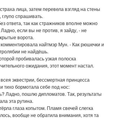
траха лица, затем перевела взгляд на стены
, глупо спрашивать.
ез ответа, так как стражников вполне можно
Ладно, если вы не против, я зайду, - не
крытые ворота.
са комментировала найтмэр Мун. - Как рюшечки и
астролябии не найдёшь.
оторой пробивалась узкая полоска
учительного ожидания, этот момент настал.
 всея эквестрии, бессмертная принцесса
и тихо бормотала себе под нос:
ть? Ладно, пошлю дипломатов. Так, результаты
ала эта рутина.
ёрла глаза копытом. Пламя свечей слегка
лось, вообще не обратила внимания, хотя та