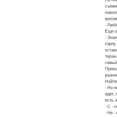
съежи
навал
вреза
- Любя
Еще о
- Зна
горлу
остав
тиран
самый
Принц
разно
Найтм
- Но 
идет,
есть,
- С - 
- Не -