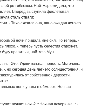
ла ей рот яблоком. Найтмэр ожидала, что
бавляет. Вперед выступила фиолетовая
кнула сталь отваги:
ии. - Тихо сказала она, явно ожидая чего-то
любимой ночи придала мне сил. Но теперь. -
 плохо, -. теперь пусть селестия отдохнёт.
 буду править я, найтмэр Мун.
лля. - Это. Удивительная новость. Мы очень.
 -. но сегодня день летнего солнцестояния, и
 зажмурилась от собственной дерзости.
иться.
ительных пони упала в обморок. Ночная
тупит вечная ночь? ""Ночная вечеринка! " -