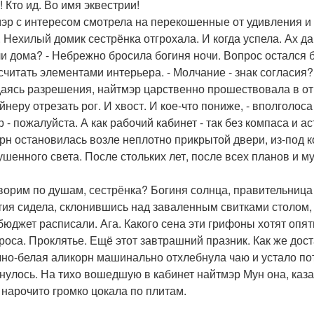
! Кто ид. Во имя эквестрии!
эр с интересом смотрела на перекошенные от удивления и с
. Нехилый домик сестрёнка отгрохала. И когда успела. Ах да
ли дома? - Небрежно бросила богиня ночи. Вопрос остался б
считать элементами интерьера. - Молчание - знак согласия? 
аясь разрешения, найтмэр царственно прошествовала в от
айнеру отрезать рог. И хвост. И кое-что пониже, - вполголо
р - пожалуйста. А как рабочий кабинет - так без компаса и 
рн остановилась возле неплотно прикрытой двери, из-под к
ушенного света. После стольких лет, после всех планов и м
ворим по душам, сестрёнка? Богиня солнца, правительница
тия сидела, склонившись над заваленным свитками столом, 
, бюджет расписали. Ага. Какого сена эти грифоны хотят опя
роса. Проклятье. Ещё этот завтрашний празник. Как же дост
но-белая аликорн машинально отхлебнула чаю и устало пот
нулось. На тихо вошедшую в кабинет найтмэр Мун она, каза
 нарочито громко цокала по плитам.