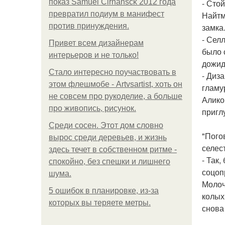
показ Samuel Cirnansck 2012 года
- Стой
превратил подиум в манифест
Найтм
против принуждения.
замка
- Сел
Привет всем дизайнерам
было 
интерьеров и не только!
дожид
Стало интересно поучаствовать в
- Диз
этом флешмобе - Artvsartist, хоть он
гламу
не совсем про рукоделие, а больше
Алико
про живопись, рисунок.
пригл
Среди сосен. Этот дом словно
"Пого
вырос среди деревьев, и жизнь
селес
здесь течет в собственном ритме -
- Так
спокойно, без спешки и лишнего
соцоп
шума.
Молоч
5 ошибок в планировке, из-за
колых
которых вы теряете метры.
снова