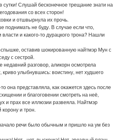
 в сутки! Слушай бесконечное трещание знати на
егодования со всех сторон!
ковки и отшвырнула их прочь.
е поднимать не буду. В случае если что,
и власти и какого-то дурацкого трона? Нашли
 вспышке, оставив шокированную найтмэр Мун с
седу с сестрой.
е недавний разговор, аликорн осмотрела
, криво улыбнувшись: воистину, нет худшего
то она представляла, как окажется здесь после
осхищении и благоговении смотреть на неё,
ух и прах все иллюзии развеяла. Найтмэр
 корону и трон.
 начало речи было обычным и пришло на ум без
нушка! Нет - нет, выскочка! Нет, звездный плащ