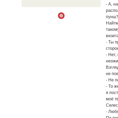
- А, 
распо
пунш
Найтм
таком
визит
- Ты 
сторо
- Нет,
неожи
Взгля
не по
- Не 
- То ж
я пос
моё т
Селес
- Любя
По по