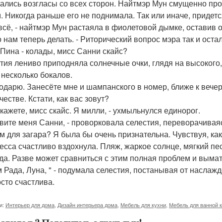
лись возгласы со всех сторон. Найтмэр Мун смущенно пр
эм. Никогда раньше его не поднимала. Так или иначе, придет
всё, - найтмэр Мун растаяла в фиолетовой дымке, оставив
о нам теперь делать. - Риторический вопрос мэра так и остал
 Пина - колады, мисс Санни скайс?
тия лениво приподняла солнечные очки, глядя на высокого
 несколько бокалов.
годарю. Занесёте мне и шампанского в номер, ближе к вечер
естве. Кстати, как вас зовут?
скажете, мисс скайс. Я милли, - ухмыльнулся единорог.
зовите меня Санни, - проворковала селестия, переворачиваяс
м для загара? Я была бы очень признательна. Чувствуя, как
есса счастливо вздохнула. Пляж, жаркое солнце, мягкий пе
да. Разве может сравниться с этим полная проблем и вым
м Рада, Луна, " - подумала селестия, постанывая от наслажд
осто счастлива.
и:
Интерьер для дома
,
Дизайн интерьера дома
,
Мебель для кухни
,
Мебель для ванной 