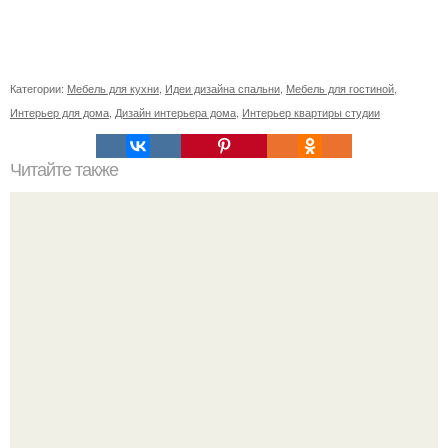
Категории:
Мебель для кухни
,
Идеи дизайна спальни
,
Мебель для гостиной
,
Интерьер для дома
,
Дизайн интерьера дома
,
Интерьер квартиры студии
Читайте также
Поделки из бумаги для детей 5-6 лет. Как складывать
животных и птиц?