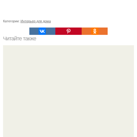
Категории:
Интерьер для дома
Читайте также
Поделки из бумаги для детей 5-6 лет. Как складывать
животных и птиц?